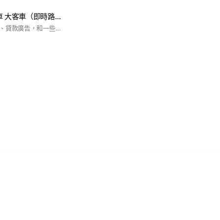
🚚🚛聯結車 大貨車 大客車（即時路況台）🚛🚚
🈲傳遞一些股票投資、貸款廣告，和一些非法害人廣告訊息，一律強制退出。🈲傳政治、色情、金錢、銀行帳號廣告資訊，覺得不如法，一律強制退出。