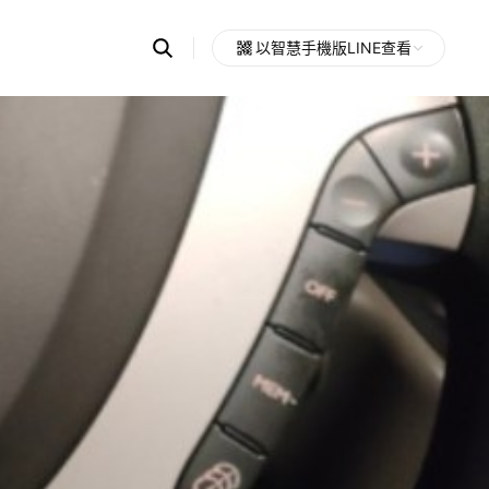
Search
以智慧手機版LINE查看
OpenChats
Open
or
search
messages
area