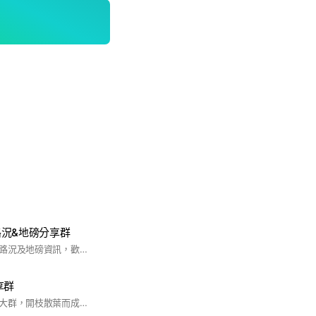
況&地磅分享群
本群為國道、交流道路況及地磅資訊，歡迎學長姐加入分享討論！ 本群為【中租卡車幫】官方經營，禁任何無關商品、違禁品廣告。
享群
此群是由一個幾千人大群，開枝散葉而成立，只收自己的老朋友，其餘一律謝絕。