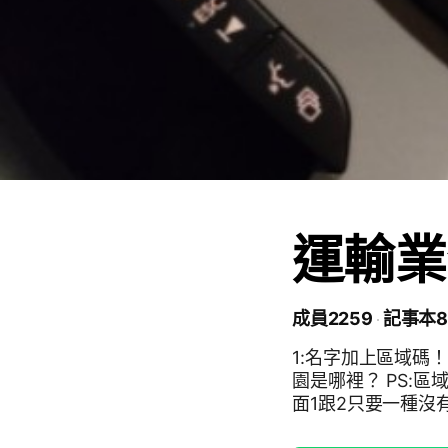
運輸業
成員2259
記事本8
1:名字加上區域碼！
園是哪裡？ PS:區
面1跟2只要一種沒
要符合設定跟答案 就會讓你