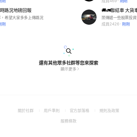
剛剛
成員469
剛剛
時路況地磅回報
享，希望大家多多上傳路況
剛剛
成員2426
剛剛
還有其他眾多社群等您來探索
顯示更多
(Open
(Open
(Open
(Open
關於社群
用戶準則
官方部落格
規則及政策
in
in
in
in
(Open
服務條款
a
a
a
a
in
new
new
new
new
a
window)
window)
window)
window)