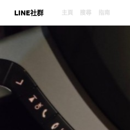
LINE社群
主頁
搜尋
指南