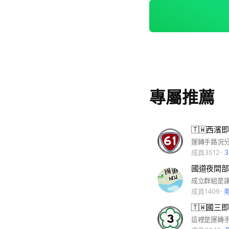
分享路況，討論業界資訊，互相交流
定，請好好看清楚
專屬推薦
🇹🇼西濱
成員3512
國道夜間部
成員1409
🇹🇼國三