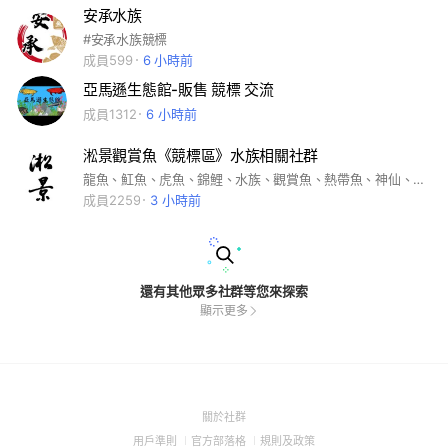
安承水族
#安承水族競標
成員599
6 小時前
亞馬遜生態館-販售 競標 交流
成員1312
6 小時前
淞景觀賞魚《競標區》水族相關社群
龍魚、魟魚、虎魚、錦鯉、水族、觀賞魚、熱帶魚、神仙、陸龜、蘇卡達、亞達、豹龜、魚缸設計、魚病等，歡迎詢問！
成員2259
3 小時前
還有其他眾多社群等您來探索
顯示更多
(Open
關於社群
in
(Open
(Open
(Open
用戶準則
官方部落格
規則及政策