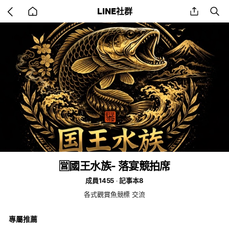
Go
share
se
LINE社群
back
to
home
🈺國王水族- 落宴競拍席
成員1455
記事本8
各式觀賞魚競標 交流
專屬推薦