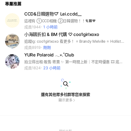
專屬推薦
CCD&日韓選物♡ ̆̈ Lei.ccdd__
這裡有 ①CCD相機 ②日韓選物！！🐈‍⬛🖤
成員1944
1 小時前
小海鷗折扣 & BM 代購 ♡ coo1girlxoxo
追蹤ig: coo1girlxoxo 看更多！ ⭐️ Brandy Melville ⭐️ Hollister ⭐️ Edikted ⭐️ Subdued ⭐️ Jellycat ⭐️ W.Management 進群後請查看重要貼文📌 #bm風 #bmgirl
成員8919
剛剛
YURe Polaroid 𓂃⋆.˚Club
拍立得出租·販售·寄賣 ✨ 第一時間上新｜不定時優惠 🎞 底片販售（可貨付） ★ 𝑝𝑎𝑦𝑚𝑒𝑛𝑡 :匯款/超商無卡存/現金 ★寄賣服務私訊 @663wnqis 官方
成員1824
23 小時前
還有其他眾多社群等您來探索
顯示更多