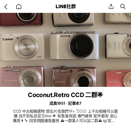
Go
share
se
LINE社群
back
to
home
Coconut.Retro CCD 二群🌟
成員1951
記事本7
CCD 中古相機選物 想出片找我們♡̴⟡.˚🧚🏻‍♀️✨ 上千台相機可以選
購 找不到私訊官方line 🌟 有售後保固 專門維修 配件都有 安心
購買👩‍🔧 回答問題讓我審核 ⚠️一群滿人可以加二群⚠️ ig/官方LI
NE ID:coconut.retro