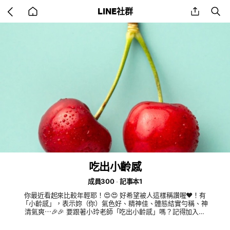
Go
share
se
LINE社群
back
to
home
吃出小齡感
成員300
記事本1
你最近看起來比較年輕耶！😍😍 好希望被人這樣稱讚喔❤️！有
「小齡感」，表示妳（你）氣色好、精神佳、體態結實勻稱、神
清氣爽⋯🎉🎉 要跟著小玲老師「吃出小齡感」嗎？記得加入我
們的社群喲👍👍