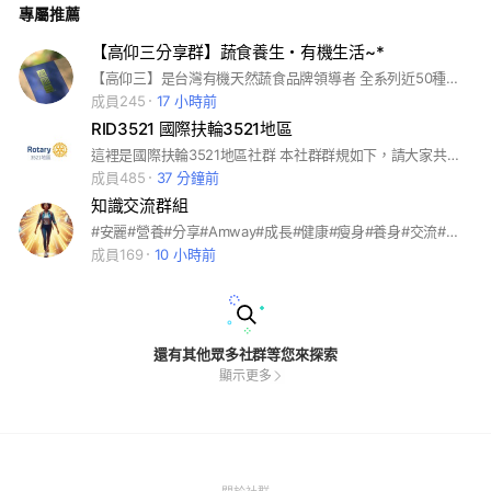
專屬推薦
【高仰三分享群】蔬食養生・有機生活~*
【高仰三】是台灣有機天然蔬食品牌領導者 全系列近50種品項，皆為純淨天然無添加的好食物~* 此群以分享高仰三料理方法、生活運用、體會感受為主，飲食無國界； 願高仰三將養身養生養心的生活方式帶進你的世界。 【理念】 做好食物；體察四時變化，取用當季的潔淨穀物蔬果 了解現代大眾身心的多種需求，上遵循傳統智慧，旁借現代科技 將符合我們理念精神的標準注入到每一樣食物當中 期能有用於人、有益於人、有助於人。 全系列產品皆無添加，吃的安心、放心。 『高：至善』 『仰：期許』 『三：堅持』 【系列產品】 高仰三有機海苔系列 高仰三咖啡點心系列 高仰三有機天然果露;果醋;酵素;果膏系列 高仰三有機烹調系列 高仰三100％苦茶油;高山黑薑糖系列 高仰三「山真海會品牌系列」靈芝茶（膠囊）;有機猴菇黑木耳露;果乾
成員245
17 小時前
RID3521 國際扶輪3521地區
這裡是國際扶輪3521地區社群 本社群群規如下，請大家共同遵守： 1- 本版僅限3521地區的扶輪社友與扶青社友們加入 入群時請以下列規則命名： 社名-NickName； eg. 台北北區-P VC 2- 其它群規請見群內重要文章區 #rotary #ri3521 #3521 #扶輪社 #國際扶輪
成員485
37 分鐘前
知識交流群組
#安麗#營養#分享#Amway#成長#健康#瘦身#養身#交流#紐崔萊
成員169
10 小時前
還有其他眾多社群等您來探索
顯示更多