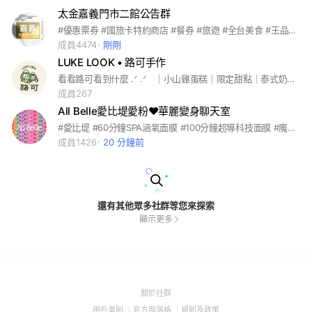
太金嘉義門市二館公告群
#優惠票券 #國旅卡特約商店 #餐券 #旅遊 #全台美食 #王品系列 #萬豪酒店 #饗食天堂 #海港系列 #吃喝玩樂 #住宿券 #各大樂園 #飯店 #連鎖餐飲 #家樂福禮券 #7-11商品卡 #離島旅遊 #國內旅遊 #機票 #船票 #小琉球 #團媽合作 #親子同樂 #電子券 #實體通路 #便宜 #國旅卡特約商店
成員4474
剛剛
LUKE LOOK • 路可手作
看看路可看到什麼 .ᐟ .ᐟ ‍ ‍ ｜小山雞蛋糕｜限定甜點｜泰式奶茶｜ ‍ ‍ ·Chiayi嘉義 健康街115號（目前僅供外帶） · 13:00-18:00（週二、週日公休） IG：Lukelooook FB：LUKE LOOK • 路可
成員267
All Belle愛比堤愛粉❤️華麗變身聊天室
#愛比堤 #60分鐘SPA涵氧面膜 #100分鐘超導科技面膜 #魔法鍺巾 #美容 #保養 #煥膚 #卸妝 #洗臉 #去角質 #抗老保濕 #淨膚嫩白 #痘痘肌 #敏感肌 #乾燥肌 #粉刺 #油田 #暗沉 #皺紋
成員1426
20 分鐘前
還有其他眾多社群等您來探索
顯示更多
(Open
關於社群
in
(Open
(Open
(Open
用戶準則
官方部落格
規則及政策