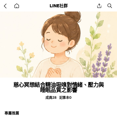
Go
share
se
LINE社群
back
to
home
慈心冥想結合精油吸嗅對情緒、壓力與
睡眠品質之影響
成員28
記事本0
專屬推薦