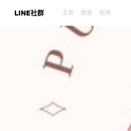
LINE社群
主頁
搜尋
指南