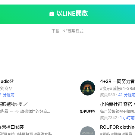
以LINE開啟
下載LINE應用程式
tudio👗
4+2R 一同努力者
愛的商品
12 分鐘前
成員989
42 分鐘
A服飾選物✨🎐🪄
小帕菲社群 穿搭
這邊有新品搶先看⋯⋯✨ 請揪你們的好麻吉一起加入😍 #一件免運 #7-11賣貨便貨到付款
成員7342
1 小時前
🤍專營檔口女裝
貨源 #檔口特價挖寶 #高雄女裝
#服飾 #網拍 #現貨