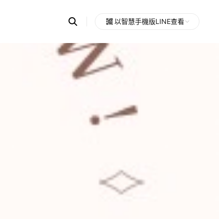
Search
以智慧手機版LINE查看
OpenChats
Open
or
search
messages
area