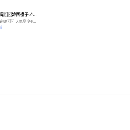
Patty韓國棉被代購🇰🇷韓國襪子🧦韓國衣服🇯🇵日本娃娃吊飾
韓國廣藏市場棉被開跑囉🇰🇷 天氣變冷❄️大家一定要跟上💖 韓國棉被又輕又保暖，質感也超好👍 天絲被、莫代爾棉、極細纖維 「四季被、厚被」都有喔🌟
前