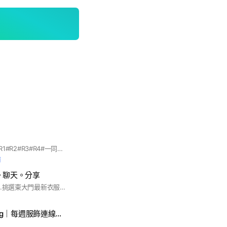
#瘦身#減肥#4+2R#R1#R2#R3#R4#一同努力減肥#努力上進#新手小白#互相分享#互相討論
前
。聊天。分享
每月闆娘親飛✈️韓國..挑選東大門最新衣服及最新流行品牌彩妝❤️ #歡迎加入小帕菲連線社團👉🏻 https://reurl.cc/DX0MjQ
ROUFOR clothing｜每週服飾連線現貨/預購