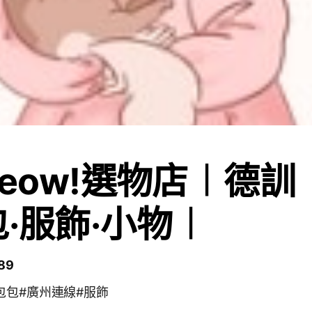
meow!選物店︱德訓
包·服飾·小物︱
89
包包#廣州連線#服飾