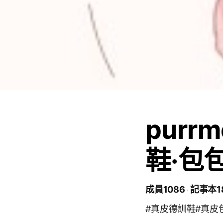
purr
鞋·包
成員1086
記事本1
#真皮德訓鞋#真皮