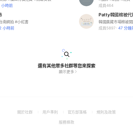
2 小時前
成員464
飾
#台南網拍 #小紅書
12 小時前
成員5897
47 分鐘
還有其他眾多社群等您來探索
顯示更多
(Open
(Open
(Open
(Open
關於社群
用戶準則
官方部落格
規則及政策
in
in
in
in
(Open
服務條款
a
a
a
a
in
new
new
new
new