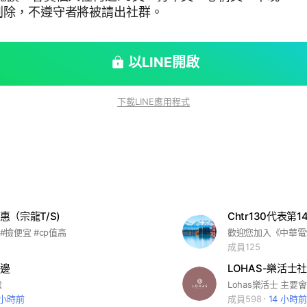
刪除，不遵守者將被請出社群。
以LINE開啟
下載LINE應用程式
惠（宗龍T/S)
Chtr130代表第1
 #撿便宜 #cp值高
成員125
邊
LOHAS-樂活士
處
 小時前
成員598
14 小時前