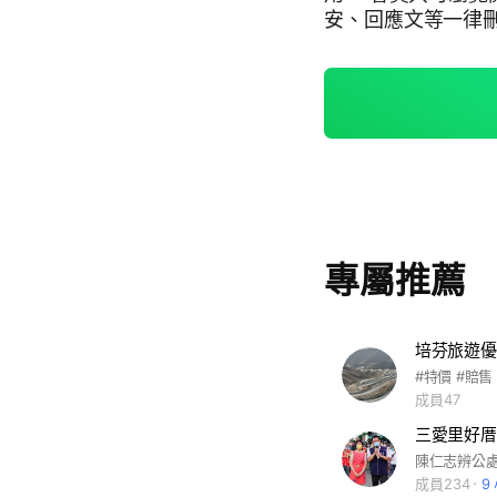
安、回應文等一律
專屬推薦
培芬旅遊優
#特價 #賠售
成員47
三愛里好厝
陳仁志辨公
成員234
9