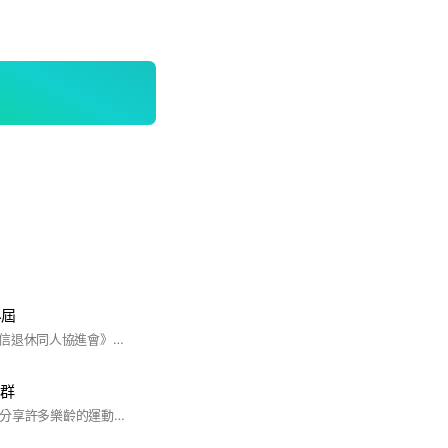
4屆
歡迎您加入《中華電信退休同人協進會》第14屆會員代表社群這個大家庭。
社群
Lohas樂活士 主要會分享許多樂齡的運動影片給大家，也會透過文章、知識分享的方式，傳達給大家更正確的運動觀念，有興趣的朋友們一定要記得追蹤我們唷！