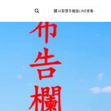
Search
以智慧手機版LINE查看
OpenChats
Open
or
search
messages
area