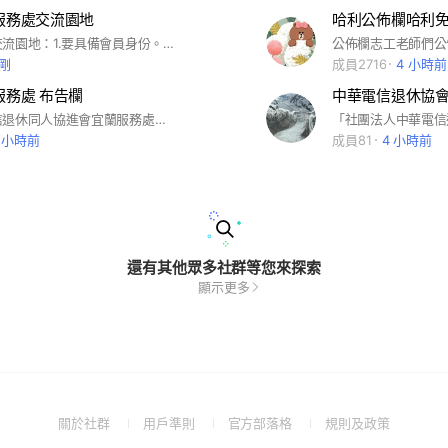
北服務處交流園地
台北服務處交流園地：1.要具備會員身份。2.要以真實姓名加入。3.不傳涉及政治訊息。4.不可人身攻擊。5.不傳早晚安洗版。
剛
成員2716
4 小時前
服務處 布告欄
這是中華電信退休同人協進會宜蘭服務處的布告欄。
8 小時前
成員81
4 小時前
還有其他眾多社群等您來探索
顯示更多
(Open
(Open
(Open
(Open
關於社群
用戶準則
官方部落格
規則及政策
in
in
in
in