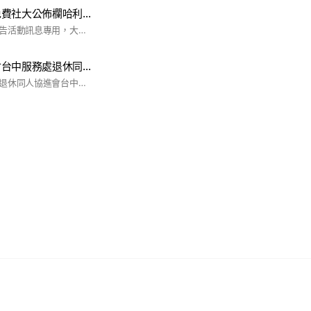
哈利公佈欄哈利免費社大公佈欄哈利免費郊遊臉書FB社團
公佈欄志工老師們公告活動訊息專用，大家也可以加入哈利免費郊遊聊天室要先加入臉書哈利免費郊遊#免費#免報名#公益
中華電信退休協會台中服務處退休同仁聊天社群
「社團法人中華電信退休同人協進會台中服務處」為服務退休會員同仁原設立「公務一、公務二」兩個群組不定期公佈有關中華電信最新業務、建設及優惠措施以及退休協會或服務處協助會員處理哪些業務、辦理的各種活動⋯等等相關公務的事項，這兩個群組原僅設定只作公務聨繫用；但因有感於同仁間有需要一個相互問候、關懷或發舒情感、酌見⋯⋯等的平台，因此台中服務處特別設立此一「聊天社群」供退休會員同仁相互交流、連絡使用。