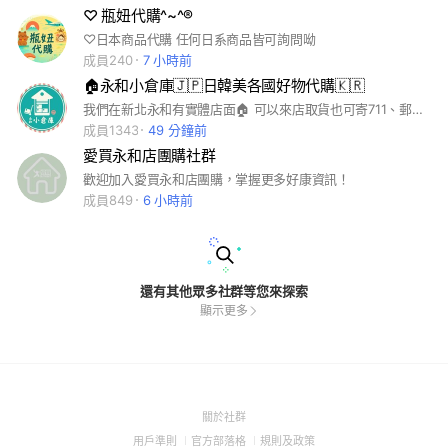
♡ 瓶妞代購^~^®
♡日本商品代購 任何日系商品皆可詢問呦
成員240
7 小時前
🏠永和小倉庫🇯🇵日韓美各國好物代購🇰🇷
我們在新北永和有實體店面🏠 可以來店取貨也可寄711、郵寄 每月不定時日韓親飛連線 歡迎加入「永和小倉庫」的大家庭喔
成員1343
49 分鐘前
愛買永和店團購社群
歡迎加入愛買永和店團購，掌握更多好康資訊！
成員849
6 小時前
還有其他眾多社群等您來探索
顯示更多
(Open
關於社群
in
(Open
(Open
(Open
用戶準則
官方部落格
規則及政策