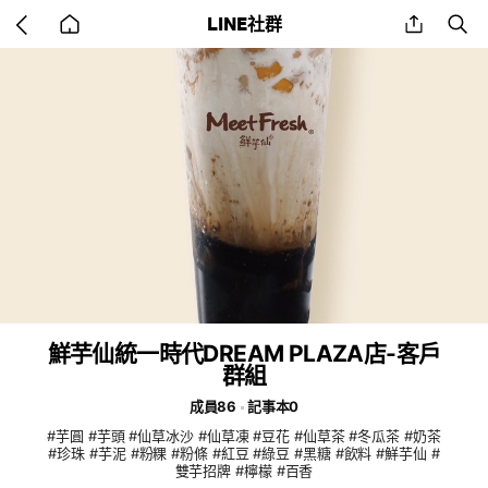
Go
share
se
LINE社群
back
to
home
鮮芋仙統一時代DREAM PLAZA店-客戶
群組
成員86
記事本0
#芋圓 #芋頭 #仙草冰沙 #仙草凍 #豆花 #仙草茶 #冬瓜茶 #奶茶
#珍珠 #芋泥 #粉粿 #粉條 #紅豆 #綠豆 #黑糖 #飲料 #鮮芋仙 #
雙芋招牌 #檸檬 #百香