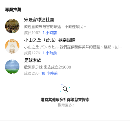
專屬推薦
宋晟睿球迷社團
歡迎喜歡宋晟睿的球迷，不歡迎酸民。
成員1067
1 小時前
小山之丘（台北）歡樂團購
小山之丘 パンのヒル 我們提供新鮮美味的麵包、糕點、甜點和各式美味料理包。 無論是儀式感滿分的下午茶甜點、獨具特色的吐司糕點、早餐必備的飽食Q彈麵包、上班族最愛的團購零食及送禮自用都相宜的客製化伴手禮，美味的美食料理包⋯等，小山之丘都能滿足您每天的味蕾與需求！ 每一品項皆選用頂級天然食材，手工烘焙用心製作，呈現出極致美味，誘人的香氣與絕佳的口感，讓您享受一場烘焙美食饗宴，讓您的味蕾陶醉其中！
成員1276
1 小時前
足球家族
歡迎聊足球 家族成立於2008
成員250
18 小時前
還有其他眾多社群等您來探索
顯示更多