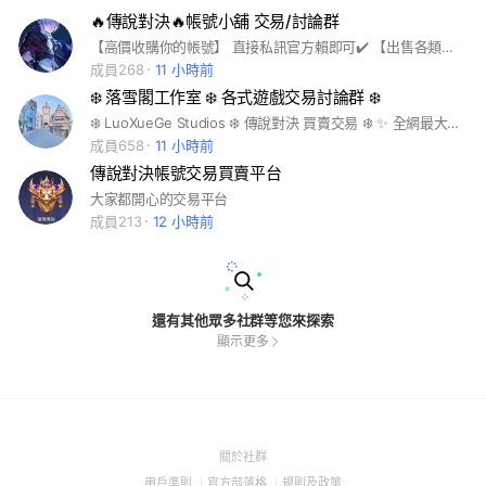
🔥傳說對決🔥帳號小舖 交易/討論群
【高價收購你的帳號】 直接私訊官方賴即可✔️ 【出售各類帳號】 多隻可選✨皆在記事本‼️
成員268
11 小時前
❄️ 落雪閣工作室 ❄️ 各式遊戲交易討論群 ❄️
❄️ LuoXueGe Studios ❄️ 傳說對決 買賣交易 ❄️ ✨ 全網最大遊戲交易社群 ✨ 🔥 傳說對決、王者榮耀、原神、第五人格、特展英豪⋯⋯各款遊戲帳號皆可販售 🪧 風氣自由，管理嚴格 🪧 和氣管理，不玩權限 🪧 歡迎同行，和睦交易 🪧 謝絕詐騙，謝絕開圖 🪧 上百成員，熱鬧活躍 🪧 社群福利，隨時舉辦 🪧 免費帳號，已送多隻 - 🍷 社群內不定時發放豐厚福利 🍷 工作室官方 Line 帳號：@isc1765p
成員658
11 小時前
傳說對決帳號交易買賣平台
大家都開心的交易平台
成員213
12 小時前
還有其他眾多社群等您來探索
顯示更多
(Open
關於社群
in
(Open
(Open
(Open
用戶準則
官方部落格
規則及政策