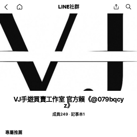
Go
share
se
LINE社群
back
to
home
VJ手遊買賣工作室 官方賴《@079bqcy
z》
成員249
記事本1
專屬推薦