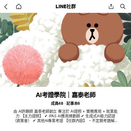
Go
share
se
LINE社群
back
to
home
AI考證學院｜嘉泰老師
成員48
記事本6
由 AI許願師 嘉泰老師創立 專注於 AI證照 × 實務應用 × 就業能
力 【主力證照】 ✔ iPAS AI應用規劃師 ✔ 生成式AI能力認證
（資策會） ✔ 其他AI專業考證 【社群內容】 ・不定期考題解析
・免費學習資源 ・最新AI工具整理 ・考前衝刺通知 👉 陪跑班 /
進階課程將於社群優先開放