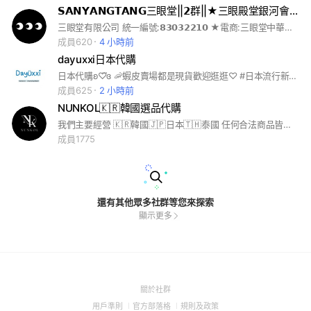
𝗦𝗔𝗡𝗬𝗔𝗡𝗚𝗧𝗔𝗡𝗚三眼堂||𝟮群||★三眼殿堂銀河會員
三眼堂有限公司 統一編號:𝟴𝟯𝟬𝟯𝟮𝟮𝟭𝟬 ★電商:三眼堂中華工作室【公司倉庫】 ★門市:三眼堂中原販売店【營業店面】 最最最喜番三眼怪的你你你加入 上架新品預告! | 限定商品預購! | 到貨開箱𝗦𝗵𝗮𝗿𝗲! | ✱三眼堂系列商品販售活動討論.
成員620
4 小時前
dayuxxi日本代購
日本代購ʚ♡⃛ɞ 🦐蝦皮賣場都是現貨歡迎逛逛♡ #日本流行新品#三麗鷗#東京迪士尼#迪士尼商店
成員625
2 小時前
NUNKOL🇰🇷韓國選品代購
我們主要經營 🇰🇷韓國🇯🇵日本🇹🇭泰國 任何合法商品皆可代購 ☑️台中實體店面 ☑️100%保證正品 ☑️合法經營、開立發票 ☑️貨到付款/ LINEPAY #韓國代購 #日本代購 #家居用品 #明星周邊 #韓國棉被
成員1775
還有其他眾多社群等您來探索
顯示更多
(Open
關於社群
in
(Open
(Open
(Open
用戶準則
官方部落格
規則及政策