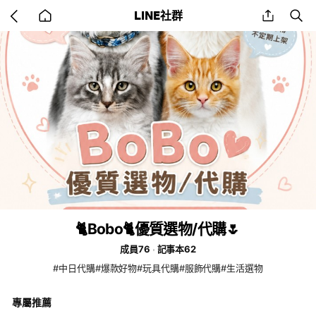
Go
share
se
LINE社群
back
to
home
🐈Bobo🐈優質選物/代購🌷
成員76
記事本62
#中日代購#爆款好物#玩具代購#服飾代購#生活選物
專屬推薦