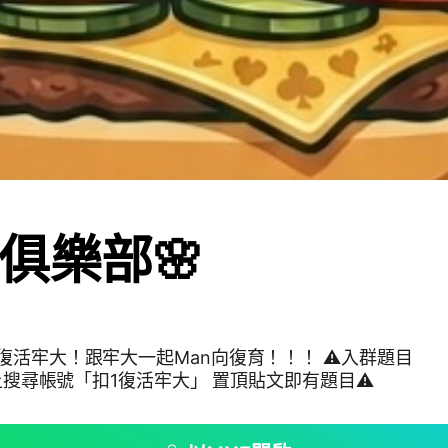
俱樂部🌸
復活牢大！跟牢大一起Man向復育！！！ ⚠️入群題目
s上搜尋帳號「扣1復活牢大」 置頂貼文即有題目⚠️