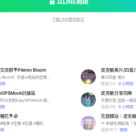
以LINE開啟
下載LINE應用程式
群💐Pikmin Bloom
皮克敏美片/四星
專為《Pikmin Bloom》手遊✈️而設的空軍基地，不限任何一種機型，一起休閒互助交流。 #飛人 #空軍 #打菇 #種花
專打四星 美片
剛剛
成員102
6 小時前
syGPSMock討論區
皮克敏分享同樂
大家好，這裡可以針對EasyGPSMock(易移) 提出想說與回報問題
不要吵架 這是一個
剛剛
成員199
6 小時前
種花💐🥀
花旅驛站｜皮克敏 B
 #陸軍 #空軍 #花農 #種花
剛剛
成員1617
剛剛