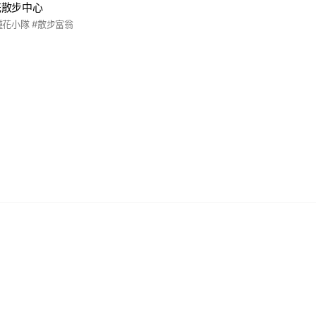
花散步中心
種花小隊 #散步富翁