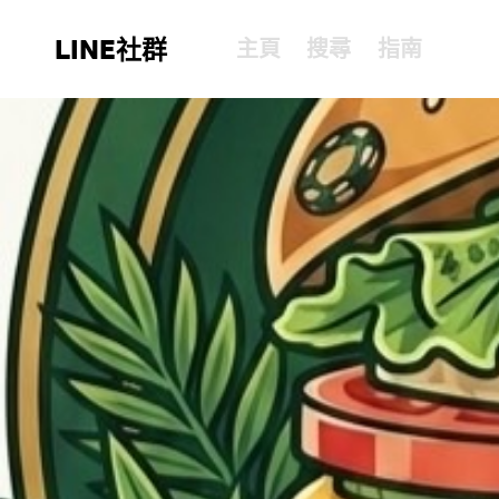
LINE社群
主頁
搜尋
指南