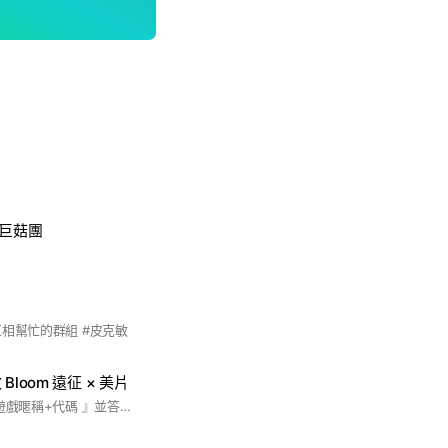
/巨菇團
互相幫忙的群組 #皮克敏
loom 遠征 × 美片
🌱 申請名預設為『 遊戲暱稱+代碼 』並答對問題 🌱 本群有提供優質合法代儲服務 #皮克敏 #打菇 #美片 #交流 #代儲