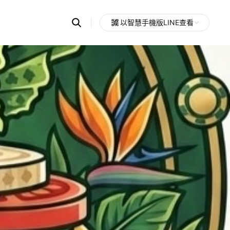
Search
以智慧手機版LINE查看
OpenChats
Open
or
search
messages
area