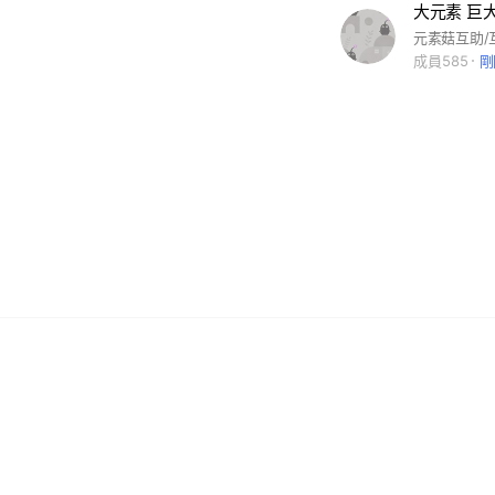
元素菇互助/
成員585
剛