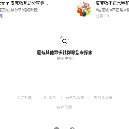
大元素 巨大🍄🍄 皮克敏互助分享💬聊天群
皮克敏不正常種
互飛/座標分享/縮短時間
#皮克敏 #不正常 #
剛
成員119
還有其他眾多社群等您來探索
顯示更多
(Open
(Open
(Open
(Open
關於社群
用戶準則
官方部落格
規則及政策
in
in
in
in
(Open
服務條款
a
a
a
a
in
new
new
new
new
a
window)
window)
window)
window)
new
Go
Go