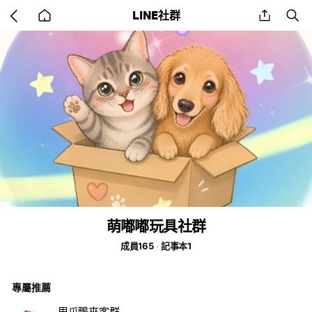
Go
share
se
LINE社群
back
to
home
萌嘟嘟玩具社群
成員165
記事本1
專屬推薦
甩爪鴨夾客群