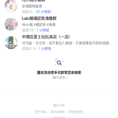
草漯選物販賣
成員45
20 小時前
Lulu豬確認款湊團群
#lulu豬 #確認款 #湊團
成員116
7 小時前
中壢店富士玩玩具店（ㄧ店）
可代抽，可交流，但不要拉人推銷，不要買賣我不想有問題還要負責
成員2114
1 小時前
還有其他眾多社群等您來探索
顯示更多
(Open
關於社群
in
(Open
(Open
(Open
用戶準則
官方部落格
規則及政策
a
in
in
in