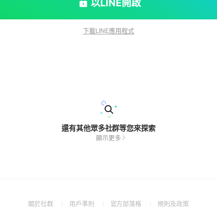
以LINE開啟
下載LINE應用程式
還有其他眾多社群等您來探索
顯示更多
(Open
(Open
(Open
(Open
關於社群
用戶準則
官方部落格
規則及政策
in
in
in
in