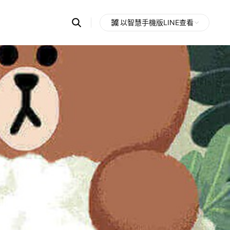
Search
以智慧手機版LINE查看
OpenChats
Open
or
search
messages
area