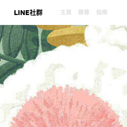
LINE社群
主頁
搜尋
指南