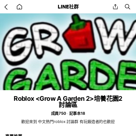
Go
share
se
LINE社群
back
to
home
Roblox <Grow A Garden 2>培養花園2
討論區
成員750
記事本18
歡迎來到 中文熱門roblox 討論群 有玩鍛造者的也歡迎