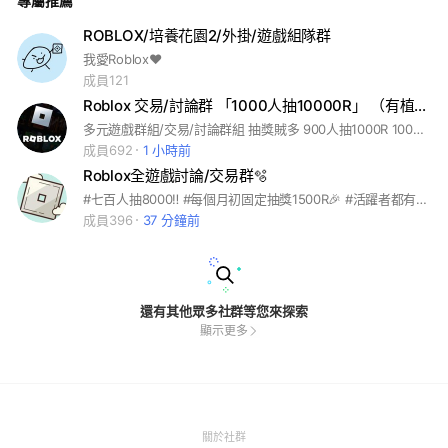
專屬推薦
ROBLOX/培養花園2/外掛/遊戲組隊群
我愛Roblox❤️
成員121
Roblox 交易/討論群 「1000人抽10000R」 （有植物大戰腦紅和偷走腦紅或各遊戲的抽獎）
多元遊戲群組/交易/討論群組 抽獎賊多 900人抽1000R 1000人抽10000R #roblox #blox Fruits #海賊王 #steal a brainrot #培養花園 #grow a garden #偷走腦紅
成員692
1 小時前
Roblox全遊戲討論/交易群🫧
#七百人抽8000‼️ #每個月初固定抽獎1500R🎉 #活躍者都有機率可以領到🔥 對每人都一視同仁 群主很友善 歡迎加入🧡
成員396
37 分鐘前
還有其他眾多社群等您來探索
顯示更多
(Open
關於社群