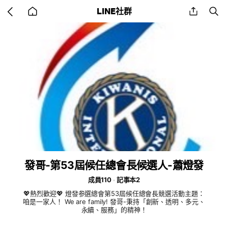
Go
share
se
LINE社群
back
to
home
發哥-第53屆候任總會長候選人-蕭燈發
成員110
記事本2
💖熱烈歡迎💖 燈發参選總會第53屆候任總會長競選活動主題：
咱是一家人！ We are family! 發哥-秉持「創新、透明、多元、
永續、服務」的精神！