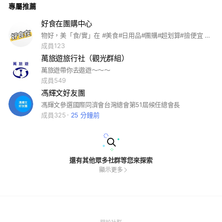
專屬推薦
好食在團購中心
物好，美「食/實」在 #美食#日用品#團購#超划算#撿便宜 選購商品可至記事本 購買商品請私訊官方帳號： @rir8005v
成員123
萬旅遊旅行社（觀光群組）
萬旅遊帶你去遨遊～～～
成員549
馮輝文好友團
馮輝文參選國際同濟會台灣總會第51屆候任總會長
成員325
25 分鐘前
還有其他眾多社群等您來探索
顯示更多