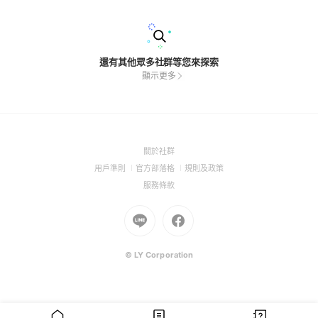
還有其他眾多社群等您來探索
顯示更多
(Open
關於社群
in
(Open
(Open
(Open
用戶準則
官方部落格
規則及政策
a
in
in
in
(Open
服務條款
new
a
a
a
in
window)
new
Go
new
Go
new
a
window)
to
window)
to
window)
new
Line
Facebook
window)
(Open
(Open
© LY Corporation
in
in
a
a
new
new
window)
window)