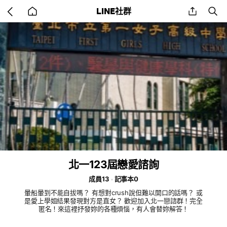
Go
share
se
LINE社群
back
to
home
北一123屆戀愛諮詢
成員13
記事本0
暈船暈到不能自拔嗎？ 有想對crush說但難以開口的話嗎？ 或
是愛上學姐結果發現對方是直女？ 歡迎加入北一戀諮群！完全
匿名！來這裡抒發妳的各種煩惱，有人會替妳解答！