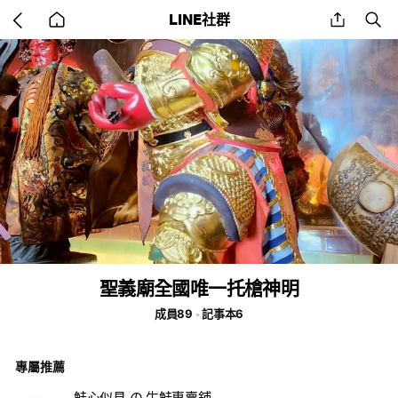
Go
share
se
LINE社群
back
to
home
聖義廟全國唯一托槍神明
成員89
記事本6
專屬推薦
鮭心似見 の 生鮭專賣鋪