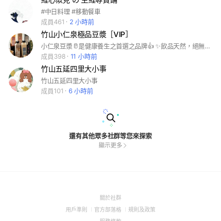
#中日料理 #移動餐車
成員461
2 小時前
竹山小仁泉極品豆漿［VIP］
小仁泉豆漿🥛是健康養生之首選之品牌👍 ✨️飲品天然，絕無添加防腐劑😎 進入此社團絕對給與各位VIP❤️ ［不定時推出超值優惠活動和驚喜價］🥳 #豆漿 #養生 #小仁泉 #健康
成員398
11 小時前
竹山五延四里大小事
竹山五延四里大小事
成員101
6 小時前
還有其他眾多社群等您來探索
顯示更多
(Open
關於社群
in
(Open
(Open
(Open
用戶準則
官方部落格
規則及政策
a
in
in
in