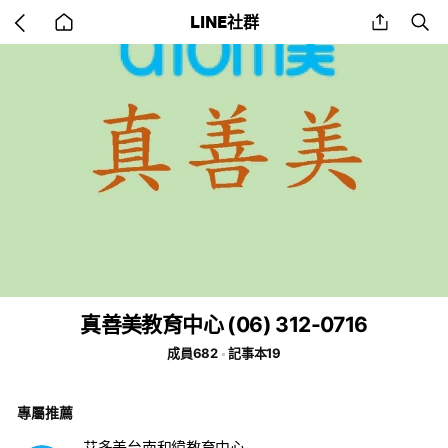
Go
share
se
LINE社群
back
to
home
真善美教育中心 (06) 312-0716
成員682
記事本19
專屬推薦
艾多美台南和緯教育中心