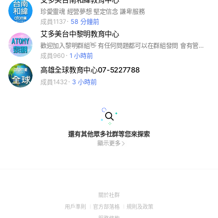
珍愛靈魂 經營夢想 堅定信念 謙卑服務
成員1137
58 分鐘前
艾多美台中黎明教育中心
歡迎加入黎明群組👋 有任何問題都可以在群組發問 會有管理人員為您服務😊
成員960
1 小時前
高雄全球教育中心07-5227788
成員1432
3 小時前
還有其他眾多社群等您來探索
顯示更多
(Open
關於社群
in
(Open
(Open
(Open
用戶準則
官方部落格
規則及政策
a
in
in
in