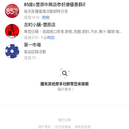
85度c豐原中興店😎好康優惠群✌️
每天各種優惠活動即時分享
成員1618
剛剛
吉町小舖-豐原店
專營日韓、各國進口零食.餅乾.泡麵.飲料.汽水.果汁.罐頭.咖啡.巧克力.蜜餞.果乾.海苔
成員978
1 小時前
第一市場
蛋品促銷活動
成員79
還有其他眾多社群等您來探索
顯示更多
(Open
關於社群
in
(Open
(Open
(Open
用戶準則
官方部落格
規則及政策