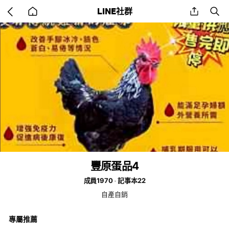
Go
share
se
LINE社群
back
to
home
豐原蛋品4
成員1970
記事本22
自產自銷
專屬推薦