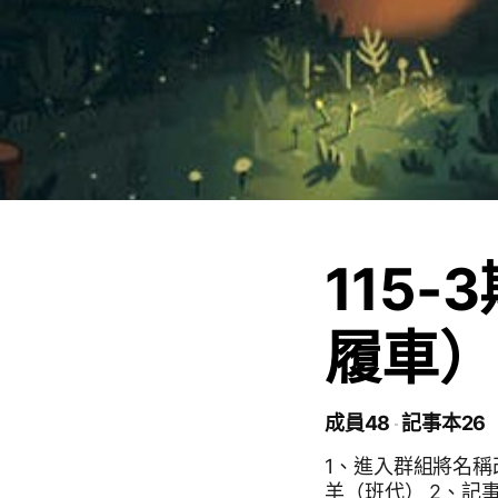
115
履車）
成員48
記事本26
1、進入群組將名稱
羊（班代） 2、記