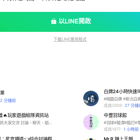
以LINE開啟
下載LINE應用程式
業
22 分鐘前
成員2909
27 分鐘
英雄🔥玩家遊戲組隊資訊站
中豐羽球館
❄️本群主要提供大家交流 討論、聊天、組隊 ❄️請避免使用激烈字眼 惡言、髒話 ❄️嚴禁討論政治、宗教、種族...等議題 ❄️請勿(私下)騷擾其他聊天成員 ❄️有遊戲相關資訊，攻略，公會招募，交流心得可自由PO，其餘要貼記事本請向管理員告知
成員1977
1 小時前
壞：星穹鐵道👈綜合討論群
Mr.R 鏈上王朝