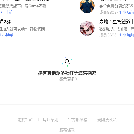
歡迎加入 《魔競娛樂旗下》玩Game不孤單系列社群-本群目前有實況主：大丸 進駐 進群後請優先閱讀記事本群規： (★) 本群風氣自由，主要供大家交流心得、聊天、組隊、勿惡意洗版 (❌)【本群禁止】未經管理員授權通過之代儲商任何廣告行為 祝各位都是歐洲人（●′∀‵）ノ♡ #崩壞4 #鐵道 #星穹鐵道 #大丸 #winds
2 小時前
成員8802
1 小時前
代購2群
1～4群 選一個加入就可以嚕～ 好物代購 買的開心🤍
11 小時前
成員3606
1 小時前
還有其他眾多社群等您來探索
顯示更多
(Open
(Open
(Open
(Open
關於社群
用戶準則
官方部落格
規則及政策
in
in
in
in
(Open
服務條款
a
a
a
a