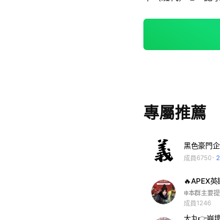
專屬推薦
黑色豪門企
成員6750
🔥APEX
成員1246
大丸👉崩