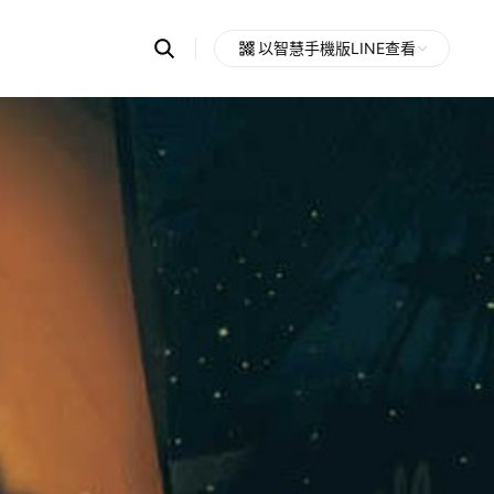
Search
以智慧手機版LINE查看
OpenChats
Open
or
search
messages
area