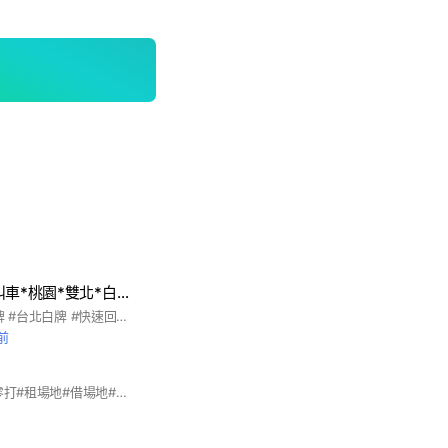
白牌24小時快速叫車*桃園*雙北*白牌*機場接送*包車*跨縣市旅遊*代駕*計程車*Uber
#桃園白牌 #新北白牌 #台北白牌 #快速回覆 #夜間市區保證5分鐘內給車號#平鎮白牌 #中壢白牌 #南崁白牌 #楊梅白牌 #龍潭白牌 #內壢白牌 #新莊白牌 #三重白牌 #蘆洲白牌 #大園白牌 #基隆白牌 #上學白牌 #機場白牌 #高鐵白牌 #快速白牌 #不用等白牌 #桃園叫車 #平鎮叫車 #中壢叫車 #啟英叫車 #育達叫車 #湖口叫車 #新竹叫車 #桃園到台北 #台北到桃園
前
#羽球#龍潭#臨打#零打#租場地#借場地#比賽#活動#教練