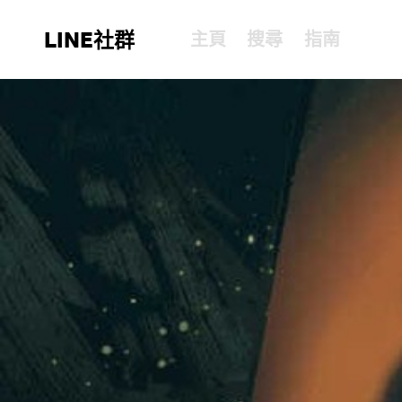
LINE社群
主頁
搜尋
指南