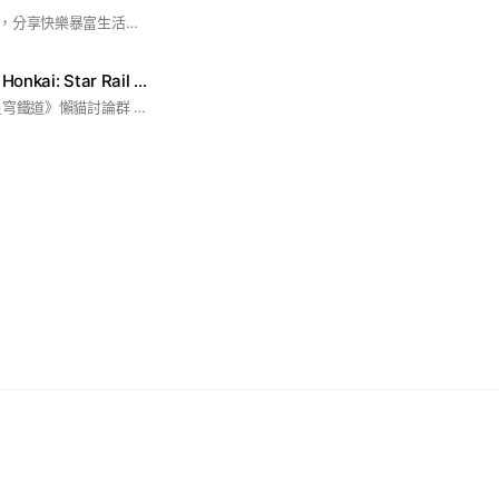
完全免費群資訊群🎉，分享快樂暴富生活。💵🤩💎 不收資金、不代操、不賣課程、不提供任何平台服務、不構成任何投資建議 律師團在群內誹謗必吿
崩壞：星穹鐵道｜Honkai: Star Rail 綜合討論群
歡迎加入 《崩壞：星穹鐵道》懶貓討論群 -本群目前有實況主：懶貓 進駐 進群後還優先閱讀記事本群規： (★) 本群風氣自由，主要供大家交流心得、聊天、組隊、勿惡意洗版 (❌)【本群禁止】未經管理員授權通過之代儲商任何廣告行為 祝各位都是歐洲人（●′∀‵）ノ♡ #崩壞4#星穹鐵道#魔競#玩Game#懶貓