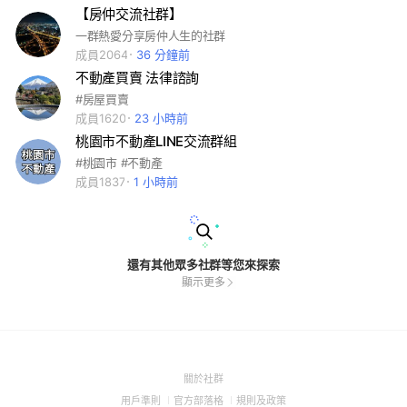
【房仲交流社群】
一群熱愛分享房仲人生的社群
成員2064
36 分鐘前
不動產買賣 法律諮詢
#房屋買賣
成員1620
23 小時前
桃園市不動產LINE交流群組
#桃園市 #不動產
成員1837
1 小時前
還有其他眾多社群等您來探索
顯示更多
(Open
關於社群
in
(Open
(Open
(Open
用戶準則
官方部落格
規則及政策