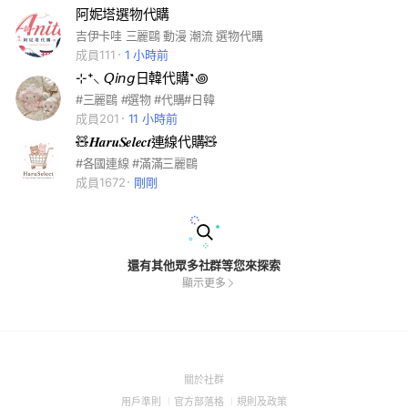
阿妮塔選物代購
吉伊卡哇 三麗鷗 動漫 潮流 選物代購
成員111
1 小時前
⊹⁺⸜ 𝘘𝘪𝘯𝘨日韓代購˶꩜
#三麗鷗 #選物 #代購#日韓
成員201
11 小時前
🧸𝑯𝒂𝒓𝒖𝑺𝒆𝒍𝒆𝒄𝒕連線代購🧸
#各國連線 #滿滿三麗鷗
成員1672
剛剛
還有其他眾多社群等您來探索
顯示更多
(Open
關於社群
in
(Open
(Open
(Open
用戶準則
官方部落格
規則及政策