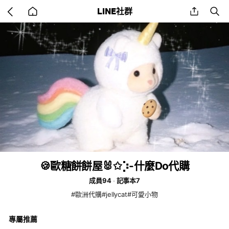
Go
share
se
LINE社群
back
to
home
🍪歐糖餅餅屋🐰✩⡱-什麼Do代購
成員94
記事本7
#歐洲代購#jellycat#可愛小物
專屬推薦