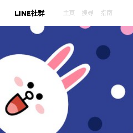
LINE社群
主頁
搜尋
指南