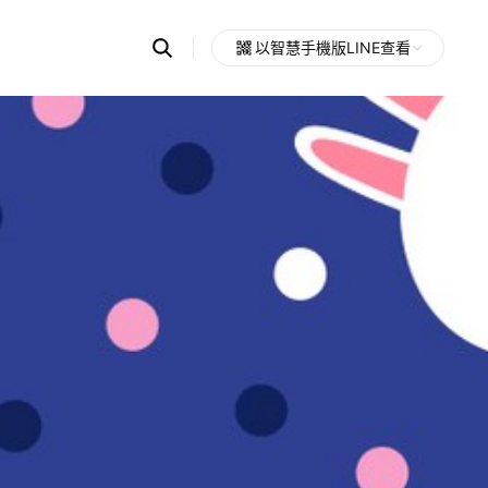
Search
以智慧手機版LINE查看
OpenChats
Open
or
search
messages
area