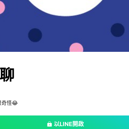
聊
奇怪😂
以LINE開啟