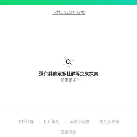
下載LINE應用程式
還有其他眾多社群等您來探索
顯示更多
(Open
(Open
(Open
(Open
關於社群
用戶準則
官方部落格
規則及政策
in
in
in
in
(Open
服務條款
a
a
a
a