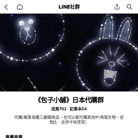
Go
share
se
LINE社群
back
to
home
《包子小舖》日本代購群
成員702
記事本34
代購/販售各種三麗鷗商品，也可以幫代購其他IP(角落生物、史
努比、吉伊卡哇等等）
專屬推薦