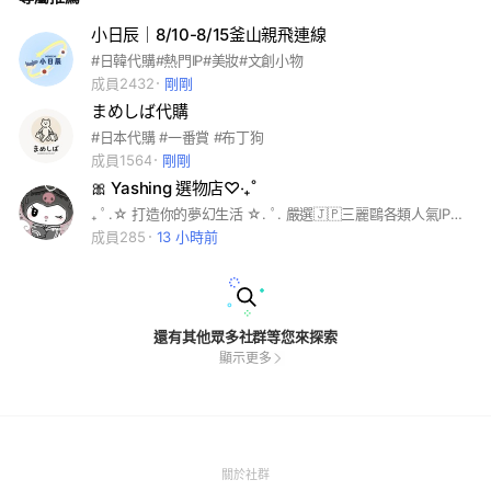
小日辰｜8/10-8/15釜山親飛連線
#日韓代購#熱門IP#美妝#文創小物
成員2432
剛剛
まめしば代購
#日本代購 #一番賞 #布丁狗
成員1564
剛剛
🎀 Yashing 選物店♡‧₊˚
₊ ﾟ.☆ 打造你的夢幻生活 ☆. ﾟ. 嚴選🇯🇵三麗鷗各類人氣IP、日系可愛小物 甜酷少女的尋寶基地✨🛒 入坑絕對不虧！一起被滿滿的三麗鷗魔法包圍吧 🪄
成員285
13 小時前
還有其他眾多社群等您來探索
顯示更多
(Open
關於社群