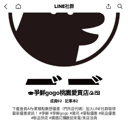
Go
share
se
LINE社群
back
to
home
🍣爭鮮gogo桃園愛買店🍙🍱
成員92
記事本2
下載會員APp累積點數想優惠（門市店代碼）加入LINE社群取得
最新優惠資訊！ #爭鮮 #爭鮮gogo #壽司 #單點優惠 #新品優惠
#新品快訊 #團膳訂購歡迎來電/來店洽詢