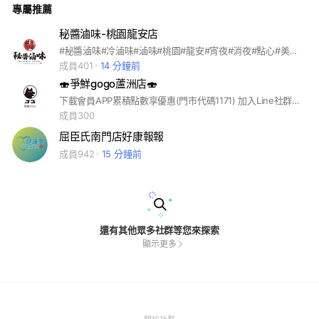
專屬推薦
秘醬滷味-桃園龍安店
#秘醬滷味#冷滷味#滷味#桃園#龍安#宵夜#消夜#點心#美味#好吃#低卡#推薦
成員401
14 分鐘前
🍣爭鮮gogo蘆洲店🍣
下載會員APP累積點數享優惠(門市代碼1171) 加入Line社群取得最新優惠資訊！ #爭鮮#爭鮮gogo#壽司#單店優惠#新品快訊#團膳訂購歡迎來電/來店洽詢
成員300
屈臣氏南門店好康報報
成員942
15 分鐘前
還有其他眾多社群等您來探索
顯示更多