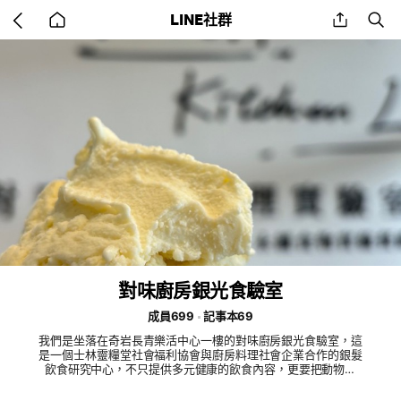
Go
share
se
LINE社群
back
to
home
對味廚房銀光食驗室
成員699
記事本69
我們是坐落在奇岩長青樂活中心一樓的對味廚房銀光食驗室，這
是一個士林靈糧堂社會福利協會與廚房料理社會企業合作的銀髮
飲食研究中心，不只提供多元健康的飲食內容，更要把動物福
利、土地友善、海洋永續的精神，帶入長輩的飲食生活。 我們
擁有專業的廚房及烘焙團隊，提供新鮮自製的義大利麵與手工Pi