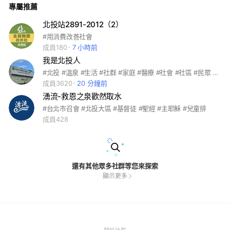
專屬推薦
zza，還可以預訂賽哥維亞烤乳豬、西班牙大鍋飯等特色料理每
天更有使用動物福利雞蛋牛奶生產的麵包與甜點。 在這裡還有
許多很棒的食材可以選購，每週四有新鮮到貨的非籠飼雞蛋與動
北投站2891-2012（2）
物福利牛奶，還有可夫萊堅果、邱家兄弟生態水產等各種永續好
#用消費改善社會
食材，歡迎加入我們的社群唷！
成員180
7 小時前
我是北投人
#北投 #溫泉 #生活 #社群 #家庭 #醫療 #社會 #社區 #民眾 #士林 #美食 #市場 #消費 #投訴 #爆料 #即時
成員3620
20 分鐘前
湧流-救恩之泉歡然取水
#台北市召會 #北投大區 #基督徒 #聖經 #主耶穌 #兒童排
成員428
還有其他眾多社群等您來探索
顯示更多