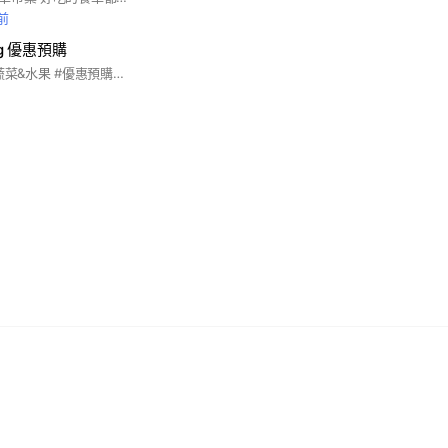
前
ng 優惠預購
#新北林口仁愛路 #蔬菜&水果 #優惠預購、年節禮盒 #新鮮限定 #宅配服務