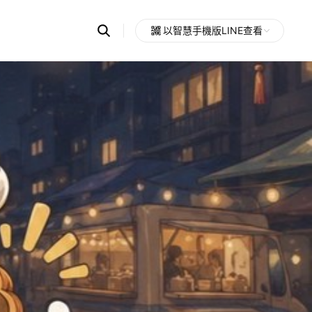
Search
以智慧手機版LINE查看
OpenChats
Open
or
search
messages
area