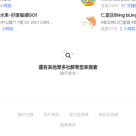
 小時前
成員3540
57 分鐘
果-好康繼續GO❗️
仁愛店Bling bLi
新北市林口區中山路71-1號 02 2601 2465 在地深耕20年，我們始終秉持誠懇實在、價格公道的精神，為鄰里提供最新鮮、最實惠的水果。 如今，我們不僅是一家傳統水果店，更邁向現代化，透過 LINE 社群分享最新水果資訊，讓大家第一時間掌握優惠好康！ #古意人 #古意人水果 #台灣水果 #台產水果 #進口水果 #水果＆蔬菜 #團購 #預購 #年節禮盒 #水果禮盒 #精緻禮盒 #水果禮籃 #新鮮限定 #蔬菜批發 #水果批發 #零售批發 #美食 #美食推薦 #鮮果購物
2 小時前
成員3119
2 小時前
還有其他眾多社群等您來探索
顯示更多
(Open
(Open
(Open
(Open
關於社群
用戶準則
官方部落格
規則及政策
in
in
in
in
(Open
服務條款
a
a
a
a
in
new
new
new
new