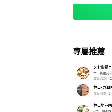
專屬推薦
文七饗餐車
成員3207
林口-東湖
成員486
6
林口地區國
#林口國小群