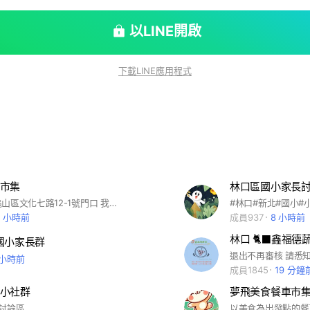
以LINE開啟
下載LINE應用程式
市集
林口區國小家長
本市集位於龜山區文化七路12-1號門口 我們將為大家帶來新鮮好吃的餐車美食 敬請期待！
2 小時前
成員937
8 小時前
國小家長群
退出不再審核 請悉知
 小時前
成員1845
19 分鐘
小社群
夢飛美食餐車市
討論區