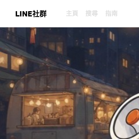
LINE社群
主頁
搜尋
指南