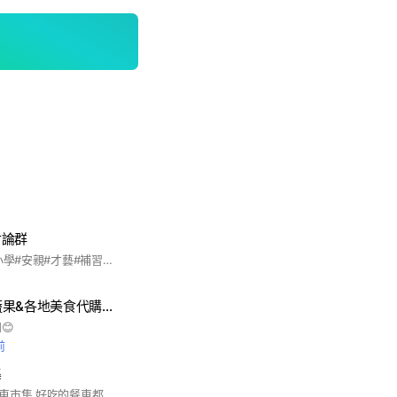
討論群
#林口#新北#國小#小學#安親#才藝#補習#育兒#家長#討論#共學#課後照顧#媽媽#媽咪#爸爸#小學生#媳婦
林口 🐈‍⬛鑫福德蔬果&各地美食代購社群✨🛒
😊
前
集
以美食為出發點的餐車市集 好吃的餐車都在這裡