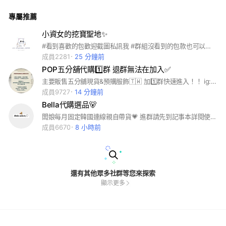
Vans #CalvinKlein #TommyHilfiger #Kangol #Ralphlauren #E
ssentials #Poloralphlauren
專屬推薦
小資女的挖寶聖地✨
#看到喜歡的包歡迎截圖私訊我 #群組沒看到的包款也可以另外抓圖拿圖問我❤️ 群組每天不定時會上架新品在記事本！
成員2281
25 分鐘前
POP五分舖代購1️⃣群 退群無法在加入✅
主要販售五分舖現貨&預購服飾🇹🇼 加1️⃣群快速進入！！ ig:popselect.tw ⚠️退出後不得再入群⚠️
成員9727
14 分鐘前
Bella代購選品🐻
闆娘每月固定韓國連線親自帶貨💗 進群請先到記事本詳閱使用說明書🫡 已合法設立商號貝拉選品 統編92404726
成員6670
8 小時前
還有其他眾多社群等您來探索
顯示更多