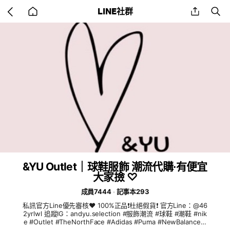
Go
share
se
LINE社群
back
to
home
&YU Outlet｜球鞋服飾 潮流代購·有便宜
大家撿 ♡
成員7444
記事本293
私訊官方Line優先審核❤️ 100%正品❗️杜絕假貨❗️ 官方Line：@46
2yrlwl 追蹤IG：andyu.selection #服飾潮流 #球鞋 #潮鞋 #nik
e #Outlet #TheNorthFace #Adidas #Puma #NewBalance #