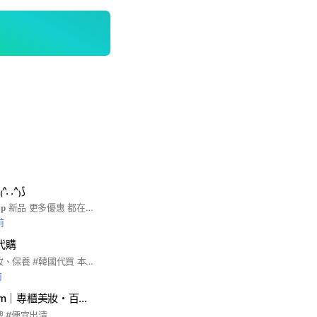
^. .^₎⟆
歡迎來到𝐏𝐮𝐟𝐟𝐤𝐭𝐞𝐧 𝐬𝐡𝐨𝐩 新品 更多優惠 都在群內 >< 歡迎許願其他商品✨ 官方賴@317fkczx
前
代購
#韓國代購 #專櫃彩妝、保養 #韓國代買 本次🇰🇷8/20收單，韓國連線 8/29開始陸續出貨，主要以韓國美妝保養/專櫃彩妝保養/韓國品牌服飾為主🉐 商品預訂當天需先付款全額-100之訂金，剩餘$100結單後會開立賣貨便貨到付款 ，因免稅價格多變，建議當下會訂購買才可以確保商品有貨以及好價～! #因代購為客製化購買，除商品嚴重破損、瑕疵、規格錯誤以外皆不接收退換貨
前
The Beauty Room｜專櫃美妝・百貨選品
牌 #便宜出清