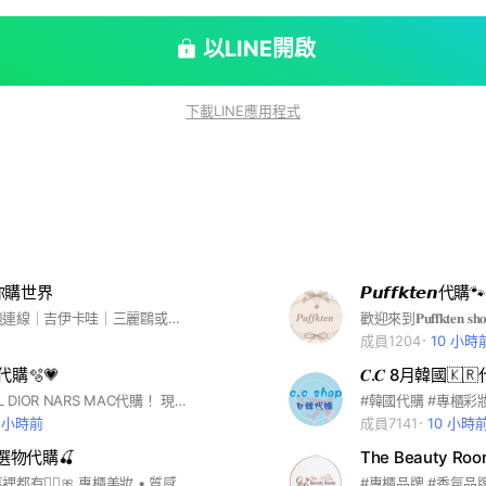
以LINE開啟
下載LINE應用程式
你購世界
𝙋𝙪𝙛𝙛𝙠𝙩𝙚𝙣代購🐾₍
定期日本親飛連線｜吉伊卡哇｜三麗鷗或您要找的商品都歡迎詢問
成員1204
10 小時
櫃代購🫧💗
𝑪.𝑪 8月韓國🇰
專櫃商品 YSL DIOR NARS MAC代購！ 現貨為主 預購為輔 喜歡專櫃的美女歡迎進來看看😻🤍 我人非常好 也歡迎跟我交朋友😚～
1 小時前
成員7141
10 小時
 選物代購🍒
女生喜歡の這裡都有🧚‍♀️🎀 專櫃美妝 • 質感選物 • 送禮靈感 • 精緻日常 • 生活儀式感 ꒰ 新品速報・每月固定日韓連線 ꒱ ꒰ 更多 Adidas & MLB 品牌選物陸續加入 ꒱ ⟢ IG | @blanc_select ⟢ 官方LINE | @957derxt #專櫃美妝 #美妝代購 #飾品代購 #迪奧 #Dior #香奈兒 #Chanel #YSL #MAC #韓國代購 #日本代購 #歐美代購 #香港代購 #施華洛世奇 #潘朵拉 #APM #西太后 #Coach #小CK #愛迪達 #Adidas #MLB #Jellycat #星巴克
#專櫃品牌 #香氛品