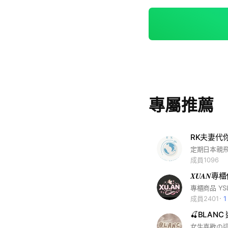
專屬推薦
RK夫妻代
成員1096
𝑿𝑼𝑨𝑵專
成員2401
🍒BLANC