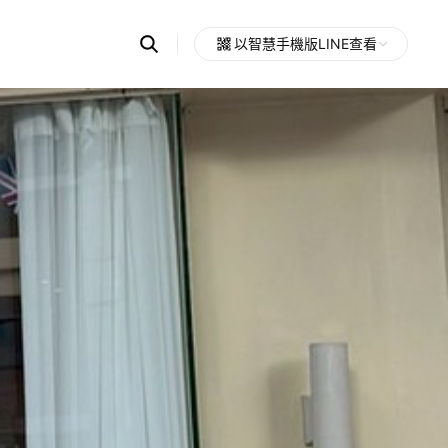
Search
以智慧手機版LINE查看
OpenChats
Open
or
search
messages
area