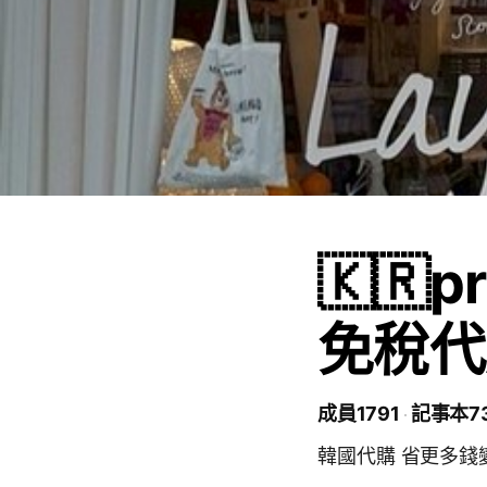
🇰🇷p
免稅代
成員1791
記事本7
韓國代購 省更多錢