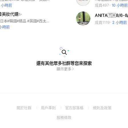
5 小時前
成員497
10 小時前
日韓美妝代購✨
ANITA🇹🇭8/6
#預購#代購#日本#韓國#精品 #英國#西太后 日本韓國代購都有✨ 國際精品代購也開始接單啦🤩
成員1119
2 小時前
 小時前
還有其他眾多社群等您來探索
顯示更多
(Open
(Open
(Open
(Open
關於社群
用戶準則
官方部落格
規則及政策
in
in
in
in
(Open
服務條款
a
a
a
a
in
new
new
new
new