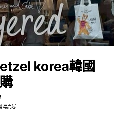
retzel korea韓國
購
3
變漂亮😽