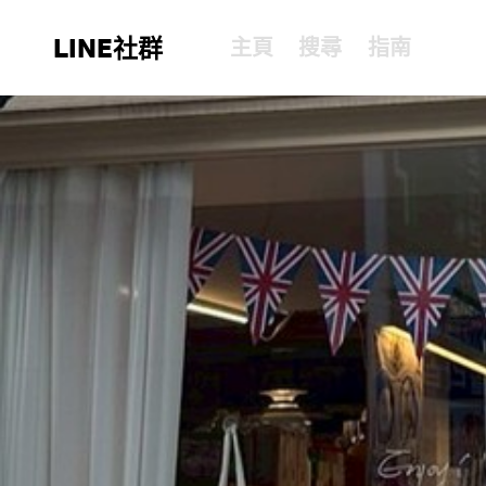
LINE社群
主頁
搜尋
指南