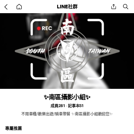
Go
share
se
LINE社群
back
to
home
✨南區攝影小組✨
成員281
記事本51
不限車種/歡樂出遊/騎車聚餐 ✨南區攝影小組歡迎您✨
專屬推薦