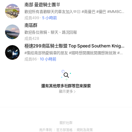
南部 曼遊騎士團🐰
歡迎所有喜歡聊天的車友加入🫶🏻 #南曼巴 #曼巴 #MMBCU #不分車種 #南部 #高雄 #屏東 #台南 #南區 #車聚 #改裝 #改車 #騎車 #騎士 #機車 #機車旅遊
成員499
5 小時前
南區群
歡迎各位揪騎、聊天、路況回報
成員428
極速299南區騎士聯盟 Top Speed Southern Knight League
#集結南部熱愛騎車的朋友 #隨時想開團就開團想揪就揪 #沒有縮頭烏龜 #沒有嘴臉 #沒有傻帽
成員86
10 小時前
還有其他眾多社群等您來探索
顯示更多
(Open
關於社群
in
(Open
(Open
(Open
用戶準則
官方部落格
規則及政策