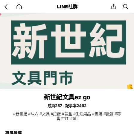
Go
share
se
LINE社群
back
to
home
新世紀文具ez go
成員257
記事本2492
#新世紀 #斗六 #文具 #扭蛋 #盲盒 #生活用品 #團購 #批發 #零
售#TITI #titi
專屬推薦