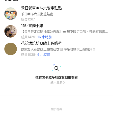
禾日餐車🍀斗六餐車駐點
禾日🚚斗六長期駐點處
成員1267
115-冒煙小雞
【每日限定口味抽獎公告群】🎟️ 想吃限定口味，只能在這裡知道！ 每日更新，售完不補。 這裡是唯一通道，群主親自發布。 想搶先吃？跟緊這裡就對了！
成員1429
16 小時前
花囍烘焙坊🍞線上預購🥐
歡迎加入花囍線上預購社群 即時接收麵包出爐資訊☺️
成員1038
6 小時前
還有其他眾多社群等您來探索
顯示更多
(Open
關於社群