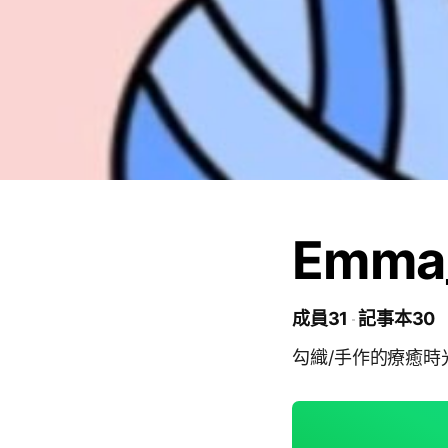
Emm
成員31
記事本30
勾織/手作的療癒時