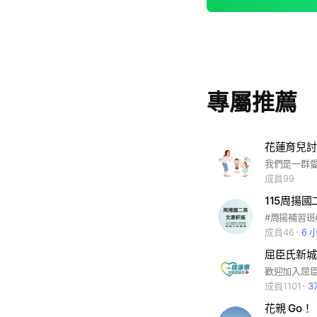
專屬推薦
成員99
115周揚
#周揚補習班
成員46
6 
屈臣氏新城
成員1101
3
花親 Go！