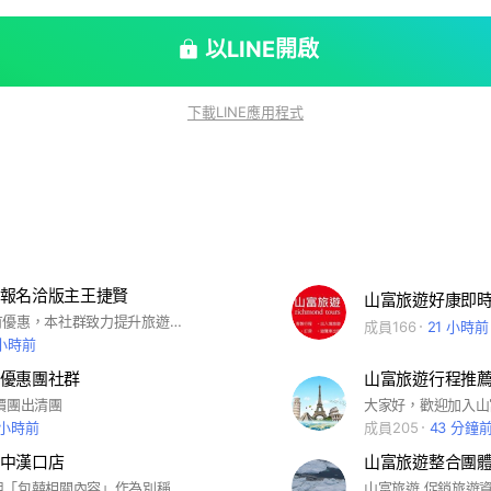
以LINE開啟
下載LINE應用程式
報名洽版主王捷賢
山富旅遊好康即
跟群主報名有優惠，本社群致力提升旅遊品質，更重視您的旅遊建議 這是一個貴賓群組，貴賓們可以在此得知有哪些優惠 凡是張貼與旅遊無關的資訊者，一律退群 本群不問安 跟群主報名者有優惠，讓您越玩越便宜
成員166
21 小時前
 小時前
優惠團社群
山富旅遊行程推
價團出清團
 小時前
成員205
43 分鐘
中漢口店
山富旅遊整合團體
★進入勿使用「包囍相關內容」作為別稱★ 本社群提供包囍饅頭漢口店預訂自取🤩 #饅頭 #包子 #貝果 #北部 #中部 #包囍饅頭