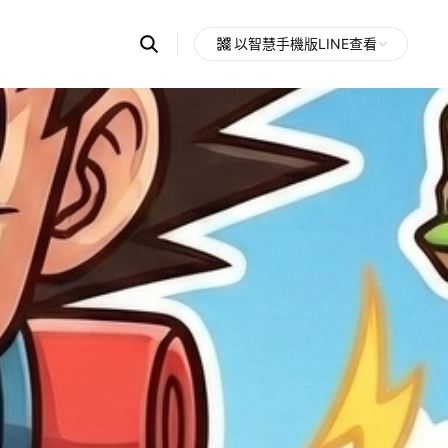
Search
以智慧手機版LINE查看
OpenChats
Open
or
search
messages
area