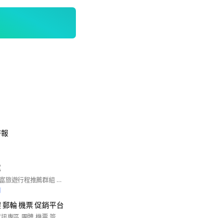
時報
薦
大家好，歡迎加入山富旅遊行程推薦群組 我是業務專員廷軒TAKUMA 本社群會推播各地團體旅遊行程給各位參考， 除了推播的內容外如果有任何旅遊相關問題的話也可以連絡我喔~
前
 郵輪 機票 促銷平台
山富旅遊 促銷旅遊資訊專區 團體 機票 簽證 旅遊規劃