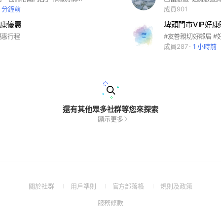
9 分鐘前
成員901
康優惠
埤頭門市VIP好康
優惠行程
#友善親切好鄰居 #
成員287
1 小時前
還有其他眾多社群等您來探索
顯示更多
(Open
(Open
(Open
(Open
關於社群
用戶準則
官方部落格
規則及政策
in
in
in
in
(Open
服務條款
a
a
a
a
in
new
new
new
new