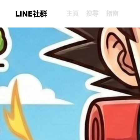
LINE社群
主頁
搜尋
指南