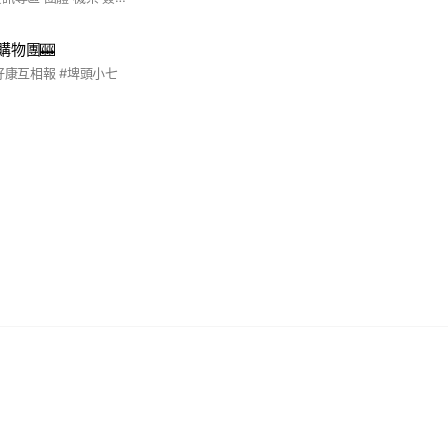
購物團🎰
好康互相報 #埤頭小七