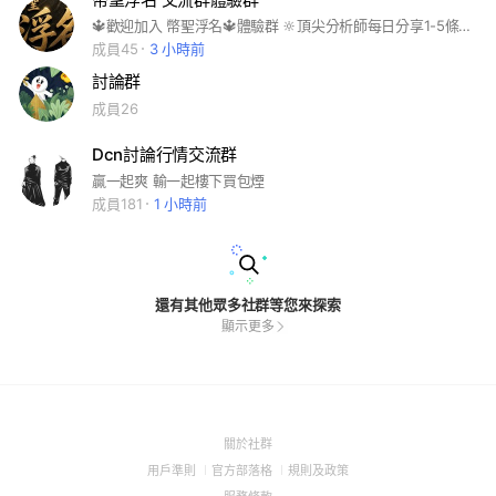
🔱歡迎加入 幣聖浮名🔱體驗群 🔆頂尖分析師每日分享1-5條策略體驗單 🔆入內部策略群（無費用）請聯繫 @wayne5558 🔆入內部群同步領取免費指標，台股美股也適用 本群只分析個人觀點，不構成投資建議。 個人策略 僅供參考
成員45
3 小時前
討論群
成員26
Dcn討論行情交流群
贏一起爽 輸一起樓下買包煙
成員181
1 小時前
還有其他眾多社群等您來探索
顯示更多
(Open
關於社群
in
(Open
(Open
(Open
用戶準則
官方部落格
規則及政策
a
in
in
in