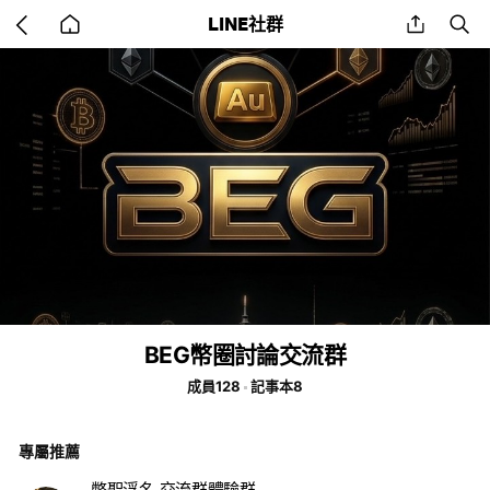
Go
share
se
LINE社群
back
to
home
BEG幣圈討論交流群
成員128
記事本8
專屬推薦
幣聖浮名 交流群體驗群