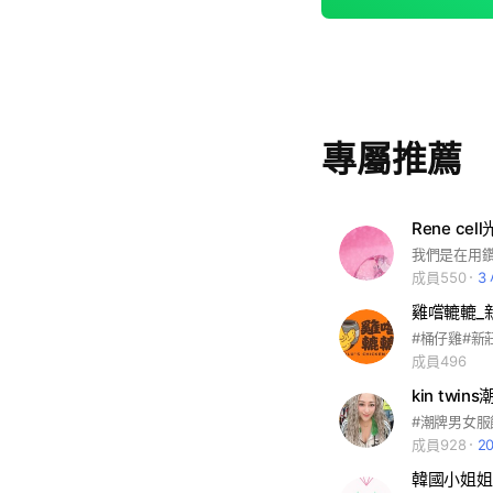
專屬推薦
Rene ce
成員550
3
雞嚐轆轆_
#桶仔雞#新
成員496
kin twi
成員928
2
韓國小姐姐