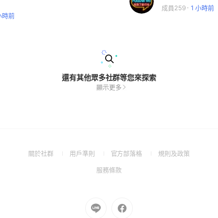
成員259
1 小時前
 小時前
還有其他眾多社群等您來探索
顯示更多
(Open
(Open
(Open
(Open
關於社群
用戶準則
官方部落格
規則及政策
in
in
in
in
(Open
服務條款
a
a
a
a
in
new
new
new
new
a
window)
window)
window)
window)
new
Go
Go
window)
to
to