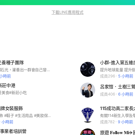
下載LINE應用程式
ll光養種子團隊
小群-進入第五維
我們是在用鑽石光，灌養出一群會自己發亮的水光肌Oni💖
 小時前
成員296
5 小時前
新莊中港
呂家愷．土樹三
莊美食#新莊小吃
成員406
6 小時前
ns潮牌女裝服飾
115成功高二家長
#潮牌男女服飾 #鞋子 #生活用品 #美妝保養品 #中大尺碼 #團體制服
0 小時前
成員782
9 小時前
事業者培訓營
旅遊 𝐅𝐨𝐥𝐥𝐨𝐰