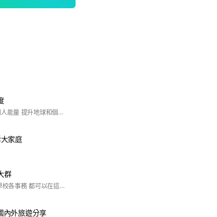
度
提升地球能量 提升個人能量 提升地球和個人頻率 本小群可以聊天，詢問，解答 勿PO不相關訊息
鶯大家庭
大群
有關114新生入學及學校各事務 都可以在這裡諮詢、分享及交流 ❤️歡迎來到成功高中
 𝐌𝐢✈️國內外旅遊分享