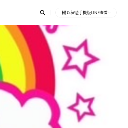
Search
以智慧手機版LINE查看
OpenChats
Open
or
search
messages
area