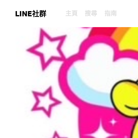
LINE社群
主頁
搜尋
指南