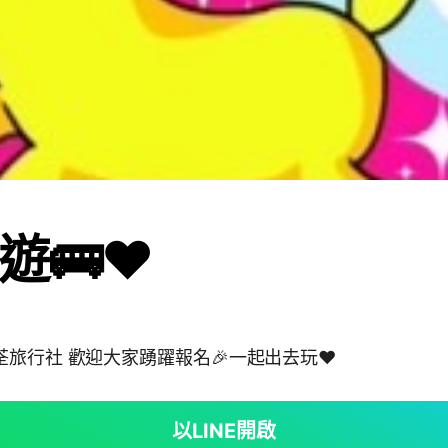
🚌❤️
荃旅行社 歡迎大家踴躍報名🎉一起出去玩❤️
以LINE開啟