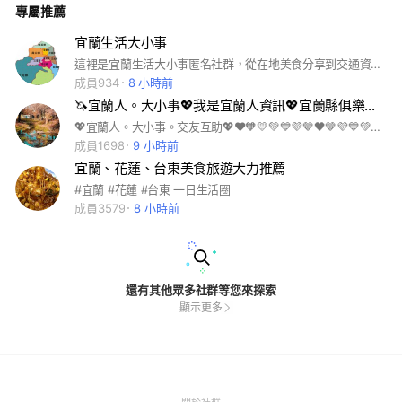
專屬推薦
宜蘭生活大小事
這裡是宜蘭生活大小事匿名社群，從在地美食分享到交通資訊，有問題都可以匿名發問暢所欲言，維持和諧的版規如下： 1：禁止政黨選舉政治事件討論、人身攻擊、兒童不宜之文字及圖片、發言內容有擾亂社群等行為，違者經一次警告後再犯者踢出社群。 2：可刊登宜蘭在地店家廣告，但避免洗版，一天限制刊登一則，也歡迎新餐廳、店家開幕刊登，提供優惠資訊給版友們。 3：網路交流尤其注意隱私安全，建議盡量避免公開私人資訊，或可以留email方式初步洽詢，若有無法明確標示在地店家實業或營運內容之廣告內容，為避免有詐騙行為發生，一律刪除踢出。
成員934
8 小時前
🦄宜蘭人。大小事💖我是宜蘭人資訊💖宜蘭縣俱樂部夥伴聯盟宜蘭市羅東頭城礁溪莊圍五結蘇澳冬山員山三星南澳
💖宜蘭人。大小事。交友互助💖❤🧡💛💚💙💜🤎🖤🤎💜💙💚💛🧡❤🧡💛💚💙💜🤎🖤🤎💜💙💚💛🧡❤💖中華隊加油💖線西#伸港#秀水#福興#永靖#大村#埔心#埔鹽#二水#社頭#田尾#溪州#埤頭#竹塘#芳苑#大城台北人台北市新北市美食人力互助交友聊天疫苗疫情新冠肺炎武漢肺炎/漁港店家門市全家costco好市多7-11便利商店藥妝康是美屈臣氏寶雅全聯家樂福萊爾富義美麥當勞肯德基人日耀本舖唐吉軻德唐吉柯德松本清線上購物蝦皮pchome札幌藥妝華西街萬華夜市士林夜市饒河夜市三合夜市六合夜市東大夜市超市傳統菜市場果菜市場環南市場西門町萬華萬華人大安大安人中正中正人信義信義人木柵文山內湖內湖人/南港南港人中山中山人松山松山人大同大同人士林士林人北投北投人新北板橋板橋人中和中和人永和永和人/土城土城人林口新莊泰山樹林三重三重人三峽八里淡水五股新店安坑深坑汐止汐止人貢寮鶯歌蘆洲蘆洲人石門三芝烏來平溪坪林瑞芳金山萬里石碇桃園桃園市中壢內壢楊梅龜山新竹新竹市大安區中正區信義區/文山區/內湖區南港區中山區/松山區大同區士林區北投區/新北/新北市板橋區中和區永和區/土城區林口新莊區泰山區三重區山峽區八里淡水五股新店安坑深坑桃園桃園市龜山中壢內壢楊梅新竹新竹市竹科竹北竹南笑話梗圖愛情美麗攝影絲襪/美圖美景拍攝網紅韓系/手機流行時尚潮流韓星/綜藝韓國交友/聊天交流美女女神女生模特兒開團打卡/秘境分享修圖/熱門景點團購工程師/愛好毛孩疫情彩妝讀書會學習/旅行飯店旅館直播蘋果/校友公仔代購團購中華職棒中職/分享/俱樂部吃貨副食品減肥/美食/追劇股票米其林追劇股票股市台積電面試健身人力找工作netflix/環島存錢親子/按摩vip筆記/談心交友/情報新手/同好愛好/自行車單車/潛水露營/登山釣魚NBA/健身籃球棒球MLB足球/兔子毛孩貓咪柴犬貴賓傳說對決手遊/遊戲討論球鞋精品美甲/服飾彩妝保養海賊王角色webtoon甜點美食/銅板美食吃貨米其林民宿環島景點/民宿景點追劇日劇/韓劇美劇家長/功課校友社團/筆記/老師大學高中好市多老師知識工程師前端/手機家電心事愛情/交心談心研究所/育兒親子童裝新手媽咪新手媽咪轉學求職求學面試外送/上班族房市理財信用卡存錢/門市創業同業/團購夥伴大小事資訊/基隆桃園宜蘭/花蓮花東/台東新竹中部台中雲林彰化高雄岡山屏東墾丁金門蘭嶼綠島馬祖媽祖嘉義南投 皇冠聯盟。皇冠天選。猴神聯邦
成員1698
9 小時前
宜蘭、花蓮、台東美食旅遊大力推薦
#宜蘭 #花蓮 #台東 一日生活圈
成員3579
8 小時前
還有其他眾多社群等您來探索
顯示更多