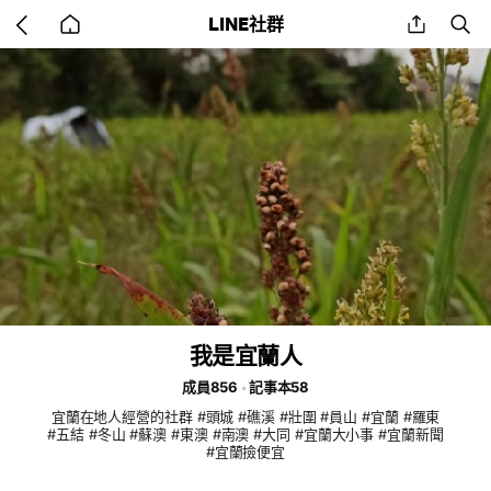
Go
share
se
LINE社群
back
to
home
我是宜蘭人
成員856
記事本58
宜蘭在地人經營的社群 #頭城 #礁溪 #壯圍 #員山 #宜蘭 #羅東
#五結 #冬山 #蘇澳 #東澳 #南澳 #大同 #宜蘭大小事 #宜蘭新聞
#宜蘭撿便宜