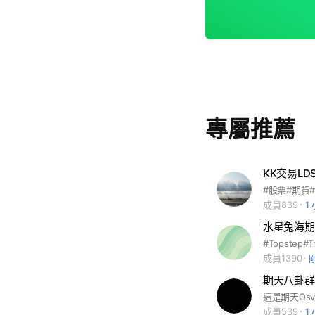
專屬推薦
KK交易LD
成員839
1
成員1390
期天八卦群
成員539
1