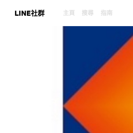
LINE社群
主頁
搜尋
指南