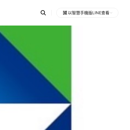
Search
以智慧手機版LINE查看
OpenChats
Open
or
search
messages
area