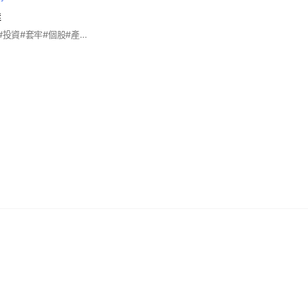
群
#股票#期貨#選擇權#投資#套牢#個股#產業#抄底