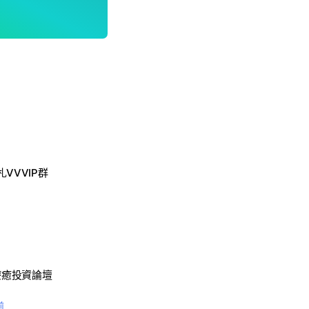
VVVIP群
淨心療癒投資論壇
前