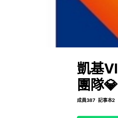
凱基V
團隊💎
成員387
記事本2