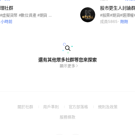
理社群
股市更生人討論
#刀神 #刀派 #虛擬貨幣 #數位資產 #期貨 #網格 #自動交易
1 小時前
成員5865
剛剛
還有其他眾多社群等您來探索
顯示更多
(Open
(Open
(Open
(Open
關於社群
用戶準則
官方部落格
規則及政策
in
in
in
in
(Open
服務條款
a
a
a
a
in
new
new
new
new
a
window)
window)
window)
window)
new