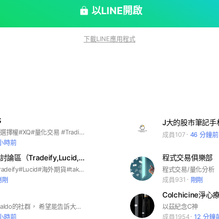
以LINE開啟
下載LINE應用程式
S
J大的股市筆記手札
#股票#期貨#選擇權#XQ#量化交易 #TradingView #multicharts #自動交易 #python #程式腳本 #程式交易 #XS #下單機#價平和#卷商報告#系統
成員107
46 分鐘前
 小時前
水星兔海期討論區（Tradeify,Lucid,Apex, Topstep)
程式交易俱樂部
#Topstep#Tradeify#Lucid#海外期貨#takeproittrader#tpt#apex
程式交易/量化分析
剛剛
成員931
剛剛
Colchicine
這是期天Osvaldo的社群， 希望能告訴大家正確的交易方式， 並告訴大家如何分辨各式交易真偽， 歡迎外面牛鬼蛇神的冥師來挑戰。
以茲紀念C神
 小時前
成員1954
12 分鐘