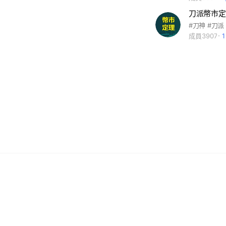
刀派幣市定
成員3907