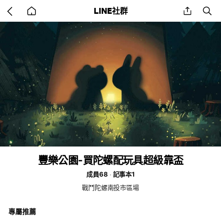
Go
share
se
LINE社群
back
to
home
豐樂公園-買陀螺配玩具超級靠盃
成員68
記事本1
戰鬥陀螺南投市區場
專屬推薦