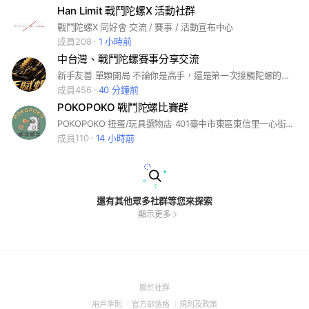
Han Limit 戰鬥陀螺X 活動社群
戰鬥陀螺X 同好會 交流 / 賽事 / 活動宣布中心
成員208
1 小時前
中台灣、戰鬥陀螺賽事分享交流
新手友善 單顆開局 不論你是高手，還是第一次接觸陀螺的新手； 不論你有頂級配置，還是只有一顆原裝陀螺。 在這裡，每一次對戰都值得尊重，每一份熱愛都值得被看見。 很多人說：「努力在天賦面前一文不值。」 但我們相信，真正的天賦，不是天生比別人強，而是願意把自己的熱愛分享出去，陪伴更多人一起成長。 因為一個人的勝利，只能成就自己； 一群人的熱愛，才能成就一個世代。
成員456
40 分鐘前
POKOPOKO 戰鬥陀螺比賽群
POKOPOKO 扭蛋/玩具選物店 401臺中市東區東信里一心街271號
成員110
14 小時前
還有其他眾多社群等您來探索
顯示更多
(Open
關於社群
in
(Open
(Open
(Open
用戶準則
官方部落格
規則及政策