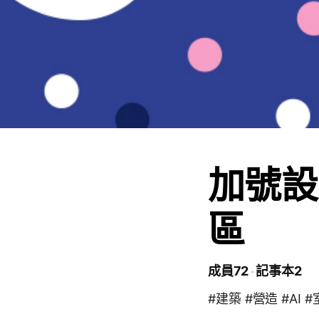
加號設
區
成員72
記事本2
#建築 #營造 #AI