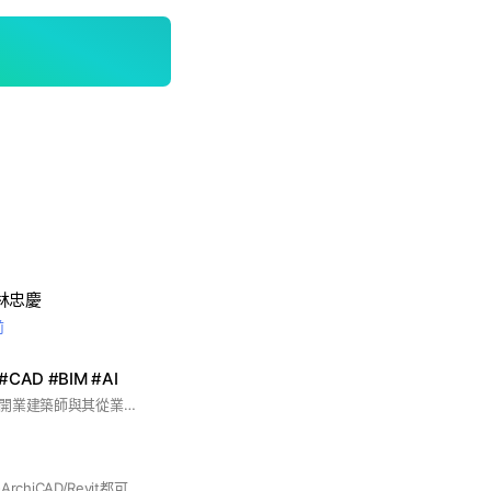
林忠慶
前
AD #BIM #AI
本社群以建築學者、開業建築師與其從業人員、相關專業技師與從業人員為主！ 加入時請以實名+所屬公會會員編號！ 我們建置一個全方位、公開透明的、可持續性、相互尊重、理性討論、無私的分享、互相學習的交流合作夥伴的關係，成為一個讓自己成長學習的平台！ #CAD #BIM #AI 本社群以實名制，說明如下： 实名制对社交媒体和在线社区的影响是多方面的，包括以下几点： 1. **提高文明度**：实名制有助于减少虚假信息的传播，增加用户的可信度，从而提高社交媒体的文明程度。 2. **降低网络暴力**：实名制可以减少匿名用户的攻击性言论，降低网络暴力的发生。 3. **增加用户安全感**：知道其他用户的真实身份可以让人们更放心地参与社交媒体，减少不必要的担忧。 4. **建立信任**：实名制有助于建立用户之间的信任，因为大家知道对方是真实存在的个体。 总之，实名制管理的实施可以提高社交媒体的质量，但也需要平衡隐私权和信息安全。
建築BIM世界 簡介 1-ArchiCAD/Revit都可以敞開討論 2-BIM媒合(工作/人才)[公開徵求/email私下/不保證] 3-純技術討論勿人身攻擊 4-建築討論工作聊天皆可 5-言論法律責任請自負 #Bim #Archicad #Revit #建築資訊模型 #CAAD