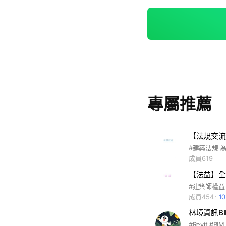
專屬推薦
【法規交流
成員619
【法益】全
成員454
1
林境資訊B