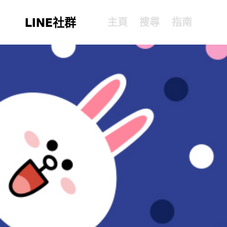
LINE社群
主頁
搜尋
指南