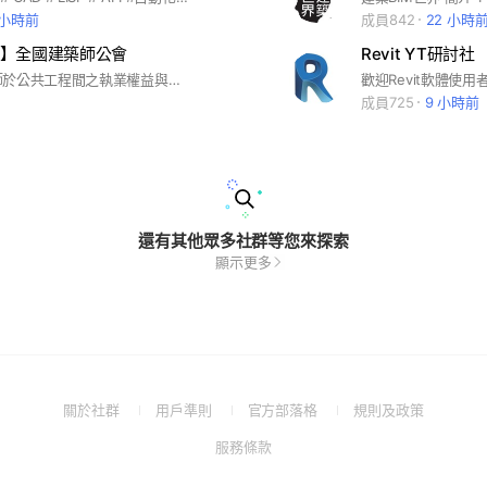
 小時前
成員842
22 小時
】全國建築師公會
Revit YT研討社
為維護建築師於公共工程間之執業權益與執業環境，並與建築師會員間即時相互溝通，達成共識，特此設置「全國建築師公會-公共工程」群組，歡迎各位在此群組相互交流、切磋與溝通。
成員725
9 小時前
還有其他眾多社群等您來探索
顯示更多
(Open
(Open
(Open
(Open
關於社群
用戶準則
官方部落格
規則及政策
in
in
in
in
(Open
服務條款
a
a
a
a
in
new
new
new
new