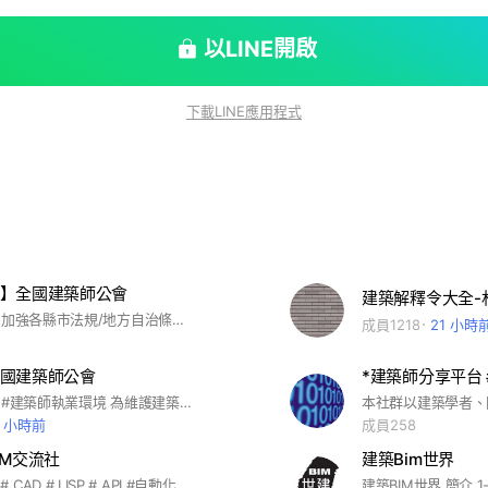
以LINE開啟
下載LINE應用程式
】全國建築師公會
建築解釋令大全-
#建築法規 為加強各縣市法規/地方自治條例，建築師會員間即時相互溝通與交流，全國建築師公會特此設置「全國建築師公會-法規交流」群組，歡迎各位在此相互交流、切磋與溝通。
成員1218
21 小時
國建築師公會
*建築師分享平台 #C
#建築師權益 #建築師執業環境 為維護建築師權益與提升建築師執業環境， 並與建築師會員間即時相互溝通， 特此設置「全國建築師公會-法益」群組， 歡迎各位在此群組相互交流、切磋與溝通。
0 小時前
成員258
IM交流社
建築Bim世界
#Revit #BIM # CAD # LISP # API #自動化 #機電模型 # 建築模型 #資訊模型 #免費