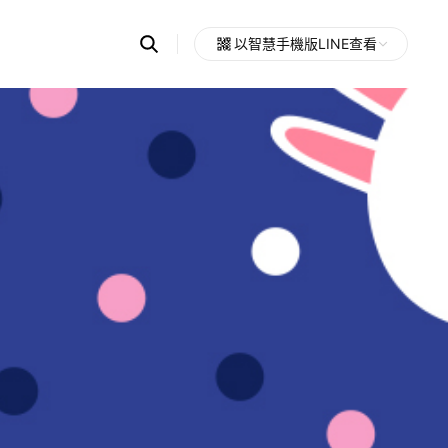
Search
以智慧手機版LINE查看
OpenChats
Open
or
search
messages
area