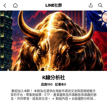
Go
share
se
LINE社群
back
to
home
K線分析社
成員190
記事本0
歡迎加入本群！ 本群旨在提供台灣股市資訊交流與投資經驗分
享的平台，聚集對股票、ETF、產業趨勢及市場動態有興趣的朋
友，共同學習、成長與交流。 🔹 群組內容 • 台股盤勢分析與市
場觀察 • 個股研究與產業資訊分享 • ETF、存股及價值投資交流
• 財經新聞與重大事件討論 • 投資觀念與風險管理學習 🔹 群組