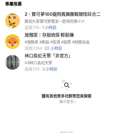
專屬推薦
規範 理性討論，尊重每位成員的觀點。 禁止人身攻擊、謾罵及
挑釁行為。 分享內容僅供交流參考，不構成任何投資建議。 請
勿散播不實消息或未經證實之資訊。 禁止廣告、詐騙、拉人頭
2、寶可夢100龍飛鳳舞團戰報怪綜合二
及任何商業推廣行為。 投資有風險，盈虧請自行負責。
歡迎大家寶可夢寶友一起來同樂🎉🎉
成員756
1 小時前
施雅棠｜存股偵探 輕鬆賺
#施雅棠 #美股 #投資 #股票 #財務自由
成員2384
22 小時前
林口長虹天聚「非官方」
A9林口長虹天聚
成員333
2 小時前
還有其他眾多社群等您來探索
顯示更多