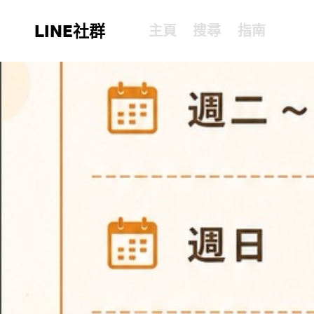
LINE社群
主頁
搜尋
指南