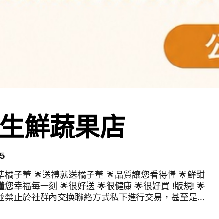
生鮮蔬果店
5
 並禁止於社群內交換聯絡方式私下進行交易，甚至是私
，一律退出群組喔！ 🌟切勿在群組爭論🙏如