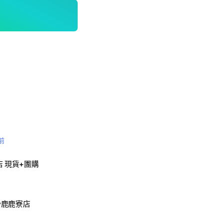
前
店 現貨+團購
沙鹿鹿寮店