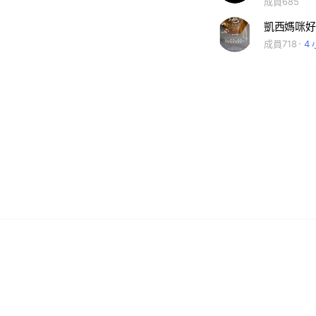
成員685
凱西媽咪好物
成員718
4