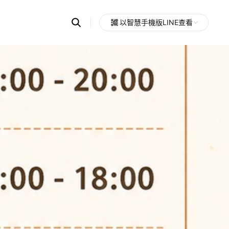
Search
以智慧手機版LINE查看
OpenChats
Open
or
search
messages
area