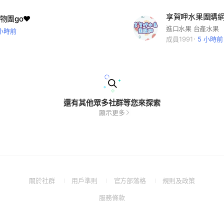
享賀呷水果團購
團go❤️
進口水果 台產水果
 小時前
成員1991
5 小時前
還有其他眾多社群等您來探索
顯示更多
(Open
(Open
(Open
(Open
關於社群
用戶準則
官方部落格
規則及政策
in
in
in
in
(Open
服務條款
a
a
a
a
in
new
new
new
new
a
window)
window)
window)
window)