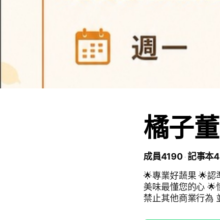
橘子董
成員4190
記事本4
🌟專業好蔬果 🌟認準橘子董 🌟送禮就送橘子董 🌟品質讓您看得懂 🌟鮮甜
美味最懂您的心 🌟懂您幸福每一刻 🌟很好送 🌟很健康 🌟很好買 !版規! 🌟
禁止其他商業行為
下打擾其他果粉😣 如經檢舉