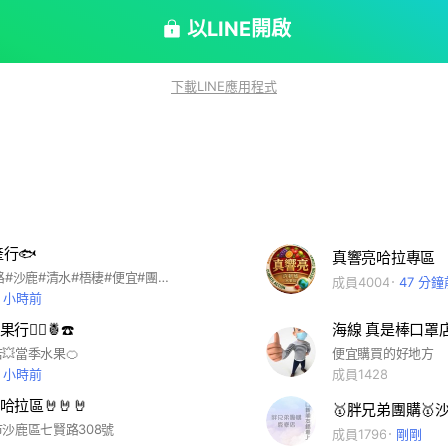
地方也可以直接標記老闆喔(@小幫手即可)
以LINE開啟
下載LINE應用程式
行🐟
真響亮哈拉專區
#海線#沙田路#沙鹿#清水#梧棲#便宜#團購#海鮮#調理包#炸物#冷凍食品#福利社💕
成員4004
47 分鐘
4 小時前
‍♀️🍍☎️
海線 真是棒口罩
💥當季水果🍊
便宜購買的好地方
5 小時前
成員1428
拉區🤘🤘🤘
🥇胖兄弟團購🥇
沙鹿區七賢路308號
成員1796
剛剛