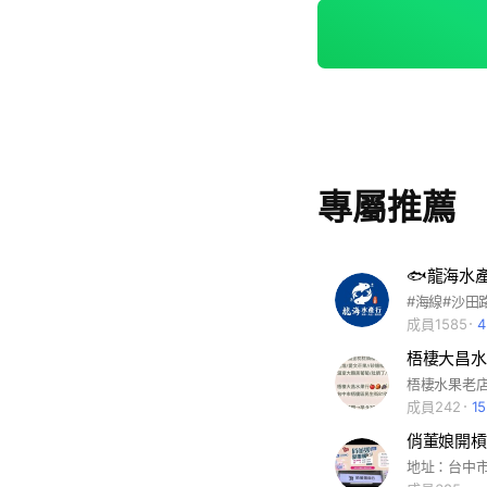
果有需要老闆協助的
專屬推薦
🐟龍海水產
成員1585
梧棲大昌水果行
梧棲水果老店
成員242
1
俏董娘開槓哈
地址：台中市