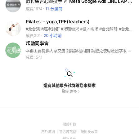
數位廣告心靈投手 🏹 Meta Google Ads LINE LAP 蝦皮 momo Dcard
成員1674
11 分鐘前
Pilates 、yoga,TPE(teachers)
#北台灣地區老師群 #求職需求 #徵才需求 #台北瑜珈 #台北皮拉提斯
成員301
20 小時前
起動同學會
本群主要提供大家交流 討論課程相關 請避免使用激烈字眼 惡言、髒話 嚴禁討論政治、宗教、種族...等議題 請勿(私下)騷擾其他聊天成員 有相關資訊交流心得、可自由PO、其餘要貼記事本請向管理員告知 #物理治療 #運動治療 #動作控制 #動力鏈 #hahow
成員1541
還有其他眾多社群等您來探索
顯示更多
(Open
關於社群
in
(Open
(Open
(Open
用戶準則
官方部落格
規則及政策
a
in
in
in