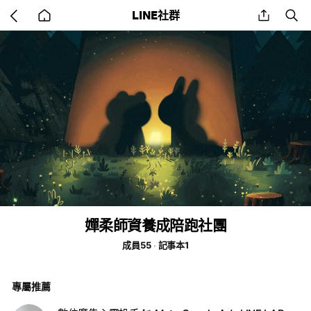
Go
share
se
LINE社群
back
to
home
嬋柔師資養成陪跑社團
成員55
記事本1
專屬推薦