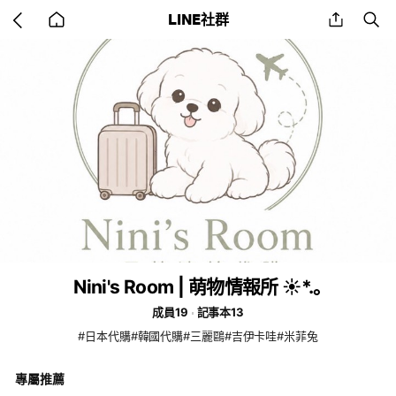
Go
share
se
LINE社群
back
to
home
Nini's Room | 萌物情報所 ☀︎*.｡
成員19
記事本13
#日本代購#韓國代購#三麗鷗#吉伊卡哇#米菲兔
專屬推薦