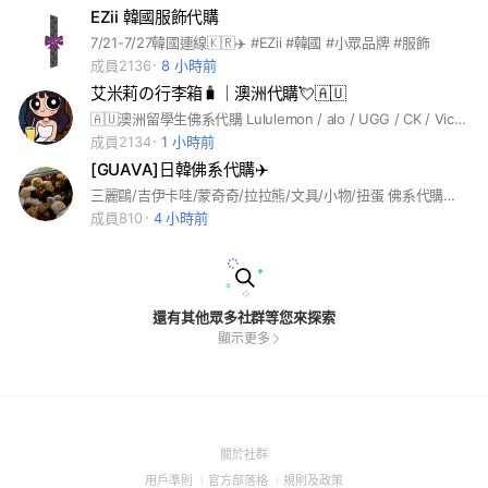
EZii 韓國服飾代購
7/21-7/27韓國連線🇰🇷✈️ #EZii #韓國 #小眾品牌 #服飾
成員2136
8 小時前
艾米莉の行李箱🧳｜澳洲代購💘🇦🇺
🇦🇺澳洲留學生佛系代購 Lululemon / alo / UGG / CK / Victoria’s Secret / Pandora / Lorna Jane / CSB / Princess Polly / Tiger Mist🛍️ 其他品牌也歡迎私訊點菜💌
成員2134
1 小時前
[GUAVA]日韓佛系代購✈️
三麗鷗/吉伊卡哇/蒙奇奇/拉拉熊/文具/小物/扭蛋 佛系代購群 退出後無法再次加入✨💕
成員810
4 小時前
還有其他眾多社群等您來探索
顯示更多
(Open
關於社群
in
(Open
(Open
(Open
用戶準則
官方部落格
規則及政策