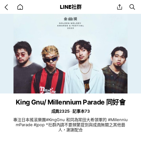
Go
share
se
LINE社群
back
to
home
King Gnu/ Millennium Parade 同好會
成員2325
記事本73
專注日本搖滾樂團#KingGnu 和同為常田大希領軍的 #Millenniu
mParade #jpop *社群內請不要頻繁提到與成員無關之其他藝
人，謝謝配合