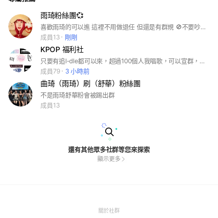
雨琦粉絲團💞
喜歡雨琦的可以進 這裡不用做退任 但還是有群規 🚫不要吵架 🚫不要玩門 #雨琦#追星#idle
成員13
剛剛
KPOP 福利社
只要有追I-dle都可以來，超過100個人我唱歌，可以宣群，如果是新人的話進來請先幫我看一下記事本，這裡的規定是不吵架、不罵髒話，這裡可以釋放壓力 然後每天都會舉辦投票看要送誰的圖，大家記得要投票喔 然後進來如果總管沒有『/自介單』請你自己打 謝謝🙏
成員79
3 小時前
曲琦（雨琦）刷（舒華）粉絲團
不是雨琦舒華粉會被踢出群
成員13
還有其他眾多社群等您來探索
顯示更多
(Open
關於社群