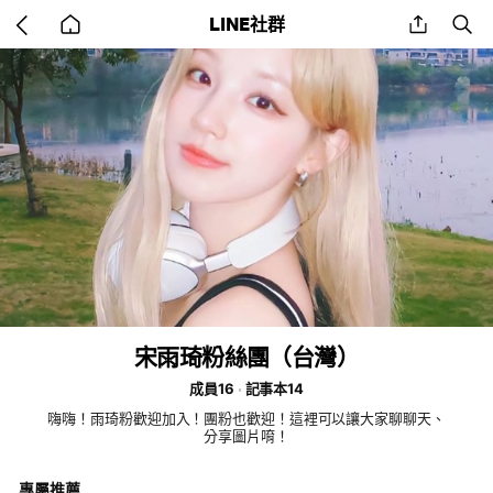
Go
share
se
LINE社群
back
to
home
宋雨琦粉絲團（台灣）
成員16
記事本14
嗨嗨！雨琦粉歡迎加入！團粉也歡迎！這裡可以讓大家聊聊天、
分享圖片唷！
專屬推薦