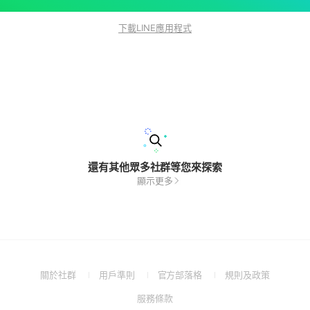
下載LINE應用程式
還有其他眾多社群等您來探索
顯示更多
(Open
(Open
(Open
(Open
關於社群
用戶準則
官方部落格
規則及政策
in
in
in
in
(Open
服務條款
a
a
a
a