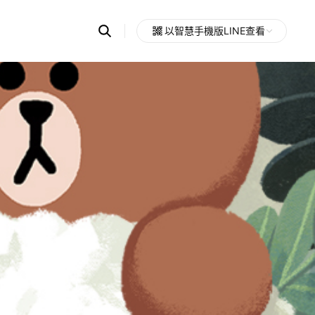
Search
以智慧手機版LINE查看
OpenChats
Open
or
search
messages
area