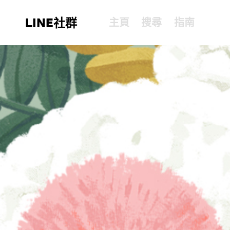
LINE社群
主頁
搜尋
指南