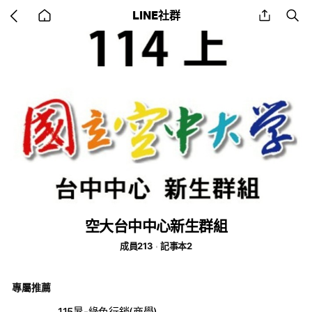
Go
share
se
LINE社群
back
to
home
空大台中中心新生群組
成員213
記事本2
專屬推薦
115暑-綠色行銷(商學)