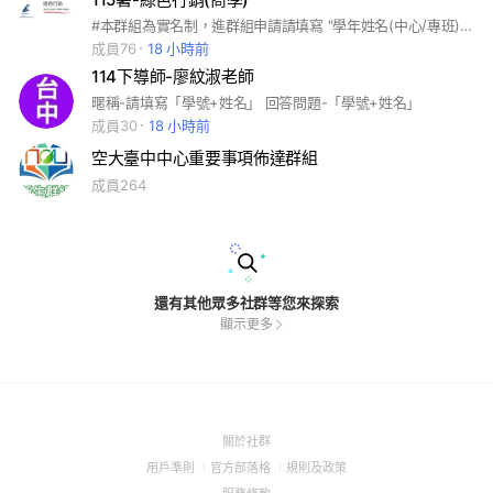
#本群組為實名制，進群組申請請填寫 "學年姓名(中心/專班)" (申請有兩個頁面，都要填寫一樣資料) 例如：102鄭瓊慧(台中) 有問題請找鄭瓊慧(ID：topnet32)
成員76
18 小時前
114下導師-廖紋淑老師
暱稱-請填寫「學號+姓名」 回答問題-「學號+姓名」
成員30
18 小時前
空大臺中中心重要事項佈達群組
成員264
還有其他眾多社群等您來探索
顯示更多
(Open
關於社群
in
(Open
(Open
(Open
用戶準則
官方部落格
規則及政策
a
in
in
in