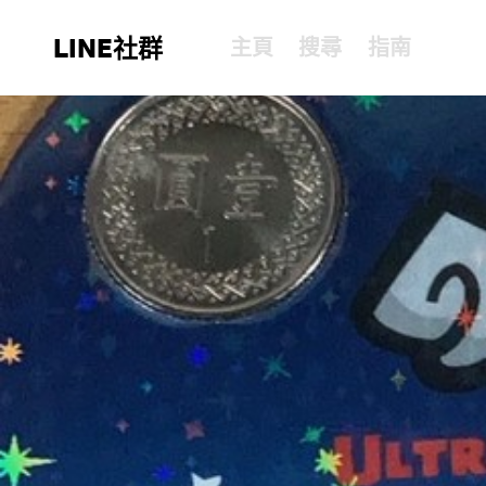
LINE社群
主頁
搜尋
指南