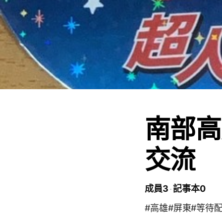
南部高屏
交流
成員3
記事本0
#高雄#屏東#等待