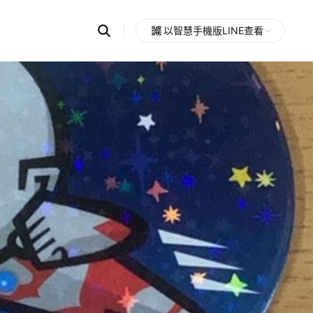
Search
以智慧手機版LINE查看
OpenChats
Open
or
search
messages
area